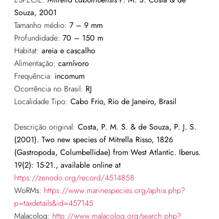
Souza, 2001
Tamanho médio:
7 – 9 mm
Profundidade:
70 – 150 m
Habitat:
areia e cascalho
Alimentação:
carnívoro
Frequência:
incomum
Ocorrência no Brasil:
RJ
Localidade Tipo:
Cabo Frio, Rio de Janeiro, Brasil
Descrição original:
Costa, P. M. S. & de Souza, P. J. S.
(2001). Two new species of Mitrella Risso, 1826
(Gastropoda, Columbellidae) from West Atlantic. Iberus.
19(2): 15-21., available online at
https://zenodo.org/record/4514858
WoRMs:
https://www.marinespecies.org/aphia.php?
p=taxdetails&id=457145
Malacolog:
http://www.malacolog.org/search.php?