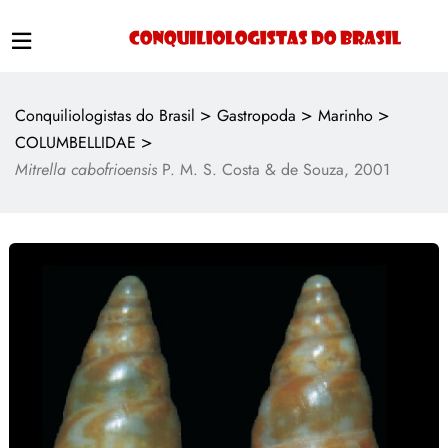
>
>
>
Conquiliologistas do Brasil
Gastropoda
Marinho
>
COLUMBELLIDAE
Mitrella cabofrioensis
P. M. S. Costa & de Souza, 2001