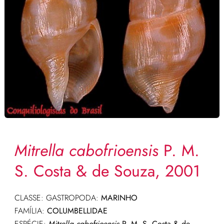
Mitrella cabofrioensis
P. M.
S. Costa & de Souza, 2001
CLASSE: GASTROPODA:
MARINHO
FAMÍLIA:
COLUMBELLIDAE
ESPÉCIE:
Mitrella cabofrioensis
P. M. S. Costa & de