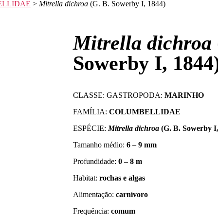
LLIDAE
>
Mitrella dichroa
(G. B. Sowerby I, 1844)
Mitrella dichroa
Sowerby I, 1844
CLASSE: GASTROPODA:
MARINHO
FAMÍLIA:
COLUMBELLIDAE
ESPÉCIE:
Mitrella dichroa
(G. B. Sowerby I,
Tamanho médio:
6 – 9 mm
Profundidade:
0 – 8 m
Habitat:
rochas e algas
Alimentação:
carnívoro
Frequência:
comum