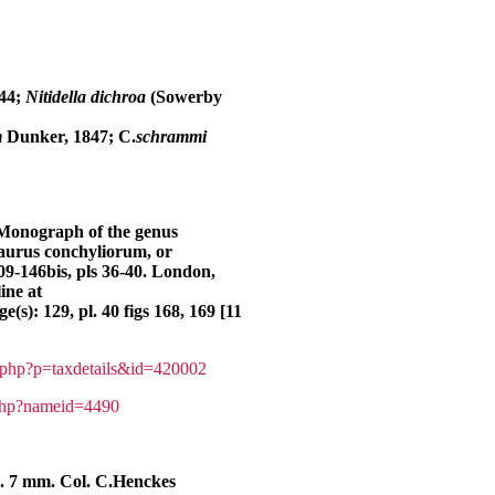
844;
Nitidella
dichroa
(
Sowerby
m
Dunker
, 1847;
C.
schrammi
 Monograph of the genus
saurus conchyliorum, or
109-146bis, pls 36-40. London,
ine at
ge(s): 129, pl. 40 figs 168, 169 [11
a.php?p=taxdetails&id=420002
.php?nameid=4490
o. 7 mm. Col. C.Henckes