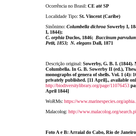
Ocorrência no Brasil:
CE até SP
Localidade Tipo:
St. Vincent (Caribe)
Sinônimo:
Columbella dichroa
S
owerby
I, 1
I, 1844);
C.
orphia
Duclos
, 1846;
Buccinum
parvulu
Petit, 1853;
N.
elegans
Dall, 1871
Descrição original:
Sowerby, G. B. I. (1844).
Columbella. In G. B. Sowerby II (ed.), The
monographs of genera of shells. Vol. 1 (4): 
privately published. [11 April]., available onl
http://biodiversitylibrary.org/page/11076453
pa
April 1844]
WoRMs:
https://www.marinespecies.org/aphi
Malacolog:
http://www.malacolog.org/search
Foto A e B: Arraial do Cabo, Rio de Janeir