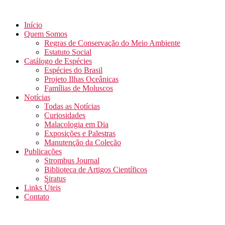
Início
Quem Somos
Regras de Conservação do Meio Ambiente
Estatuto Social
Catálogo de Espécies
Espécies do Brasil
Projeto Ilhas Oceânicas
Famílias de Moluscos
Notícias
Todas as Notícias
Curiosidades
Malacologia em Dia
Exposições e Palestras
Manutenção da Coleção
Publicações
Strombus Journal
Biblioteca de Artigos Científicos
Siratus
Links Úteis
Contato