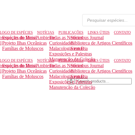
LOGO DE ESPÉCIES
NOTÍCIAS
PUBLICAÇÕES
LINKS ÚTEIS
CONTATO
nservação do Meio Ambiente
Espécies do Brasil
Todas as Notícias
Strombus Journal
l
Projeto Ilhas Oceânicas
Curiosidades
Biblioteca de Artigos Científicos
Famílias de Moluscos
Malacologia em Dia
Siratus
Exposições e Palestras
Manutenção da Coleção
LOGO DE ESPÉCIES
NOTÍCIAS
PUBLICAÇÕES
LINKS ÚTEIS
CONTATO
nservação do Meio Ambiente
Espécies do Brasil
Todas as Notícias
Strombus Journal
l
Projeto Ilhas Oceânicas
Curiosidades
Biblioteca de Artigos Científicos
Famílias de Moluscos
Malacologia em Dia
Siratus
Exposições e Palestras
Manutenção da Coleção