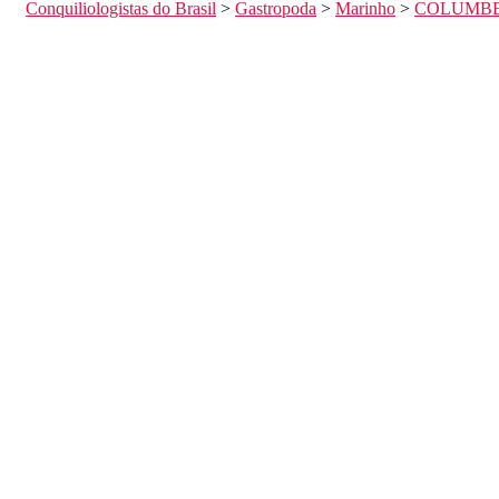
Conquiliologistas do Brasil
>
Gastropoda
>
Marinho
>
COLUMBE