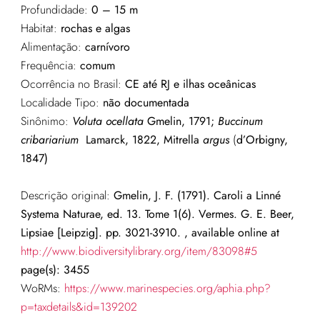
Profundidade:
0 – 15 m
Habitat:
rochas e algas
Alimentação:
carnívoro
Frequência:
comum
Ocorrência no Brasil:
CE até RJ e ilhas oceânicas
Localidade Tipo:
não documentada
Sinônimo:
Voluta
ocellata
Gmelin, 1791;
Buccinum
cribariarium
Lamarck, 1822, Mitrella
argus
(
d’
Orbigny
,
1847)
Descrição original:
Gmelin, J. F. (1791). Caroli a Linné
Systema Naturae, ed. 13. Tome 1(6). Vermes. G. E. Beer,
Lipsiae [Leipzig]. pp. 3021-3910. , available online at
http://www.biodiversitylibrary.org/item/83098#5
page(s): 3455
WoRMs:
https://www.marinespecies.org/aphia.php?
p=taxdetails&id=139202