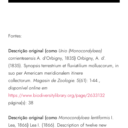
Fontes:
Descrição original
(como
Unio (Monocondylaea)
corrientesensis
A. d’Orbigny, 1835
)
Orbigny, A. d’.
(1835). Synopsis terrestrium et fluviatilium molluscorum, in
suo per Americam meridionalem itinere
collectorum.
Magasin de Zoologie.
5(61): 1-44.
,
disponível online em
https://www.biodiversitylibrary.org/page/2633132
página(s): 38
Descrição original
(como
Monocondyloea lentiformis
I.
Lea, 1866
)
Lea I. (1866). Description of twelve new