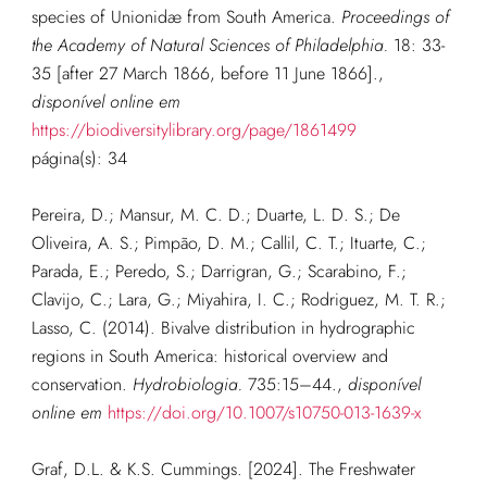
species of Unionidæ from South America.
Proceedings of
the Academy of Natural Sciences of Philadelphia.
18: 33-
35 [after 27 March 1866, before 11 June 1866].
,
disponível online em
https://biodiversitylibrary.org/page/1861499
página(s): 34
Pereira, D.; Mansur, M. C. D.; Duarte, L. D. S.; De
Oliveira, A. S.; Pimpão, D. M.; Callil, C. T.; Ituarte, C.;
Parada, E.; Peredo, S.; Darrigran, G.; Scarabino, F.;
Clavijo, C.; Lara, G.; Miyahira, I. C.; Rodriguez, M. T. R.;
Lasso, C. (2014). Bivalve distribution in hydrographic
regions in South America: historical overview and
conservation.
Hydrobiologia.
735:15–44.
,
disponível
online em
https://doi.org/10.1007/s10750-013-1639-x
Graf, D.L. & K.S. Cummings. [2024]. The Freshwater