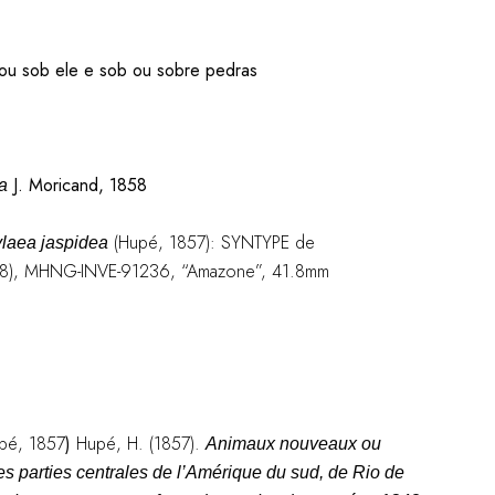
 ou sob ele e sob ou sobre pedras
J. Moricand, 1858
a
(Hupé, 1857): SYNTYPE de
laea jaspidea
858), MHNG-INVE-91236, “Amazone”, 41.8mm
pé, 1857
)
Hupé, H. (1857).
Animaux nouveaux ou
les parties centrales de l’Amérique du sud, de Rio de