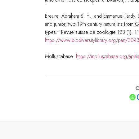
Breure, Abraham S. H., and Emmanuel Tardy.
and junior, two 19th century naturalists from 
types.” Revue suisse de zoologie 123 (1): 1
https://www.biodiversitylibrary.org/part/304
Molluscabase:
https://molluscabase.org/aph
C