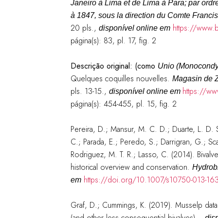
Janeiro à Lima et de Lima à Para; par ord
à 1847, sous la direction du Comte Franci
20 pls.
,
https://www.b
disponível online em
página(s): 83, pl. 17, fig. 2
Descrição original:
(como
Unio (Monocondyl
Quelques coquilles nouvelles.
Magasin de Z
pls. 13-15.
,
https://ww
disponível online em
página(s): 454-455, pl. 15, fig. 2
Pereira, D.; Mansur, M. C. D.; Duarte, L. D. S.
C.; Parada, E.; Peredo, S.; Darrigran, G.; Scar
Rodriguez, M. T. R.; Lasso, C. (2014). Bivalve
historical overview and conservation.
Hydrobi
https://doi.org/10.1007/s10750-013-163
em
Graf, D.; Cummings, K. (2019). Musselp data
(and other less consequential bivalves).
,
dis