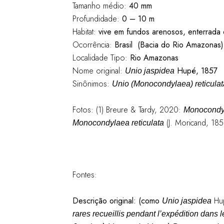
Tamanho médio:
40 mm
Profundidade:
0 – 10 m
Habitat:
vive em fundos arenosos, enterrada
Ocorrência:
Brasil (Bacia do Rio Amazonas)
Localidade Tipo:
Rio Amazonas
Nome original:
Hupé, 1857
Unio jaspidea
Sinônimos:
Unio (Monocondylaea) reticulat
Fotos: (1) Breure & Tardy, 2020:
Monocondy
(J. Moricand, 1
Monocondylaea reticulata
Fontes:
Descrição original:
(como
Hu
Unio jaspidea
rares recueillis pendant l’expédition dans 