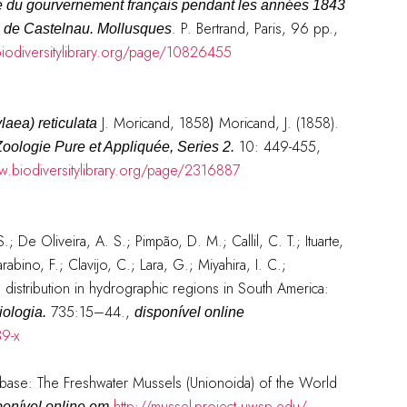
re du gourvernement français pendant les années 1843
. P. Bertrand, Paris, 96 pp.,
s de Castelnau. Mollusques
iodiversitylibrary.org/page/10826455
J. Moricand, 1858
)
Moricand, J. (1858).
aea) reticulata
10: 449-455,
oologie Pure et Appliquée, Series 2.
w.biodiversitylibrary.org/page/2316887
; De Oliveira, A. S.; Pimpão, D. M.; Callil, C. T.; Ituarte,
abino, F.; Clavijo, C.; Lara, G.; Miyahira, I. C.;
 distribution in hydrographic regions in South America:
735:15–44.
,
ologia.
disponível online
9-x
base: The Freshwater Mussels (Unionoida) of the World
http://mussel-project.uwsp.edu/
ponível online em