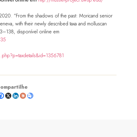
 2020. “From the shadows of the past: Moricand senior
Geneva, with their newly described taxa and molluscan
13–138, disponível online em
335
ia.php?p=taxdetails&id=1356781
ompartilhe