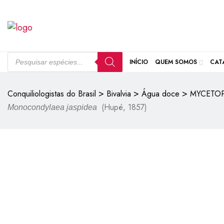
INÍCIO
QUEM SOMOS
CAT
>
>
>
Conquiliologistas do Brasil
Bivalvia
Água doce
MYCETO
(Hupé, 1857)
Monocondylaea jaspidea