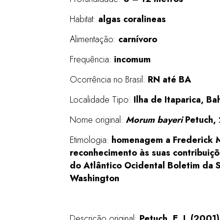
Habitat:
algas coralineas
Alimentação:
carnívoro
Frequência:
incomum
Ocorrência no Brasil:
RN até BA
Localidade Tipo:
Ilha de Itaparica, Bah
Nome original:
Morum bayeri
Petuch,
Etimologia:
homenagem a Frederick M
reconhecimento às suas contribuiçõ
do Atlântico Ocidental Boletim da 
Washington
Descrição original:
Petuch, E. J. (200