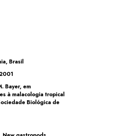
ia, Brasil
 2001
. Bayer, em
es à malacologia tropical
Sociedade Biológica de
1). New gastropods