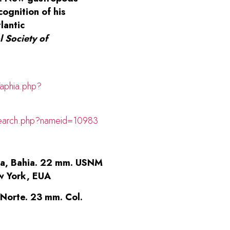
cognition of his
lantic
l Society of
/aphia.php?
search.php?nameid=10983
ica, Bahia. 22 mm. USNM
w York, EUA
 Norte. 23 mm. Col.