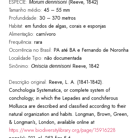
ESPÉCIE:
(Reeve, 1842)
Morum dennisoni
Tamanho médio:
45 – 55 mm
Profundidade:
30 – 370 metros
Habitat:
em fundos de algas, corais e esponjas
Alimentação:
carnívoro
Frequência:
rara
Ocorrência no Brasil:
PA até BA e Fernando de Noronha
Localidade Tipo:
não documentada
Sinônimo:
Reeve, 1842
Oniscia
dennisoni
Descrição original:
Reeve, L. A. (1841-1842).
Conchologia Systematica, or complete system of
conchology; in which the Lepades and conchiferous
Mollusca are described and classified according to their
natural organization and habits. Longman, Brown, Green,
& Longman’s, London, available online at
https://www.biodiversitylibrary.org/page/15916228