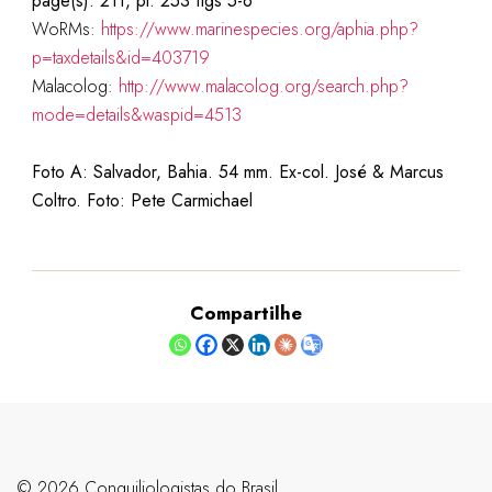
page(s): 211, pl. 253 figs 5-6
WoRMs:
https://www.marinespecies.org/aphia.php?
p=taxdetails&id=403719
Malacolog:
http://www.malacolog.org/search.php?
mode=details&waspid=4513
Foto A: Salvador, Bahia. 54 mm. Ex-col. José & Marcus
Coltro. Foto: Pete Carmichael
Compartilhe
©️ 2026 Conquiliologistas do Brasil