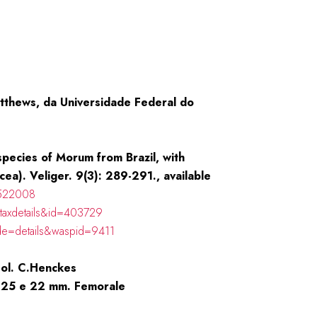
thews, da Universidade Federal do
pecies of Morum from Brazil, with
a). Veliger. 9(3): 289-291., available
2522008
taxdetails&id=403729
de=details&waspid=9411
Col. C.Henckes
. 25 e 22 mm. Femorale