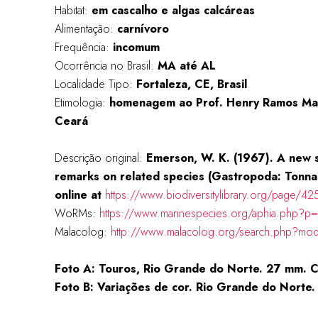
Habitat:
em cascalho
e algas calcáreas
Alimentação:
carnívoro
Frequência:
incomum
Ocorrência no Brasil:
MA até AL
Localidade Tipo:
Fortaleza, CE, Brasil
Etimologia:
homenagem ao Prof. Henry Ramos Mat
Ceará
Descrição original:
Emerson, W. K. (1967). A new s
remarks on related species (Gastropoda: Tonnace
online at
https://www.biodiversitylibrary.org/page/4
WoRMs:
https://www.marinespecies.org/aphia.php?p=
Malacolog:
http://www.malacolog.org/search.php?mo
Foto A: Touros, Rio Grande do Norte. 27 mm. 
Foto B: Variações de cor. Rio Grande do Norte