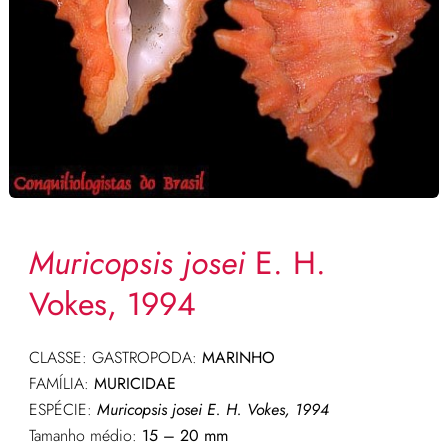
Muricopsis josei
E. H.
Vokes, 1994
CLASSE: GASTROPODA:
MARINHO
FAMÍLIA:
MURICIDAE
ESPÉCIE:
Muricopsis josei E. H. Vokes, 1994
Tamanho médio:
15 – 20 mm