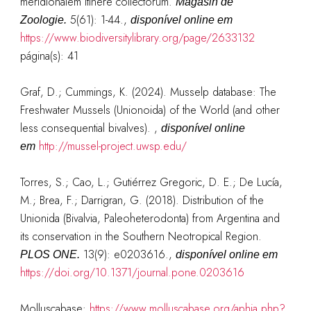
meridionalem itinere collectorum.
Magasin de
5(61): 1-44.
,
Zoologie.
disponível online em
https://www.biodiversitylibrary.org/page/2633132
página(s): 41
Graf, D.; Cummings, K. (2024). Musselp database: The
Freshwater Mussels (Unionoida) of the World (and other
less consequential bivalves).
,
disponível online
http://mussel-project.uwsp.edu/
em
Torres, S.; Cao, L.; Gutiérrez Gregoric, D. E.; De Lucía,
M.; Brea, F.; Darrigran, G. (2018). Distribution of the
Unionida (Bivalvia, Paleoheterodonta) from Argentina and
its conservation in the Southern Neotropical Region.
13(9): e0203616.
,
PLOS ONE.
disponível online em
https://doi.org/10.1371/journal.pone.0203616
Molluscabase:
https://www.molluscabase.org/aphia.php?