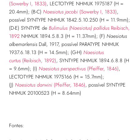
(Sowerby I, 1833)
, LECTOTYPE NHMUK 1975187 (H =
20.4mm); (B-C)
Naesiotus jacobi
(Sowerby I, 1833)
,
possível SYNTYPE NHMUK 1842.5.10.250 (H = 11.9mm);
(D-E) SYNTYPE de
Bulimulus (Naesiotus) pallidus
Reibisch,
1892
NHMUK 1894.5.8.3 (H = 11.37mm); (F)
Naesiotus
albemarlensis
Dall, 1917, possível PARATYPE NHMUK
1937.6.18.13 (H = 14.5mm); (G-H)
Naesiotus
curtus
(Reibisch, 1892)
, SYNTYPE NHMUK 1894.6.8.8 (H
= 9.6mm); (I)
Naesiotus perspectivus
(Pfeiffer, 1846)
,
LECTOTYPE NHMUK 1975166 (H = 15.7mm);
(J)
Naesiotus darwini
(Pfeiffer, 1846)
, possível SYNTYPE
NHMUK 20100523 (H = 8.64mm)
Fontes: