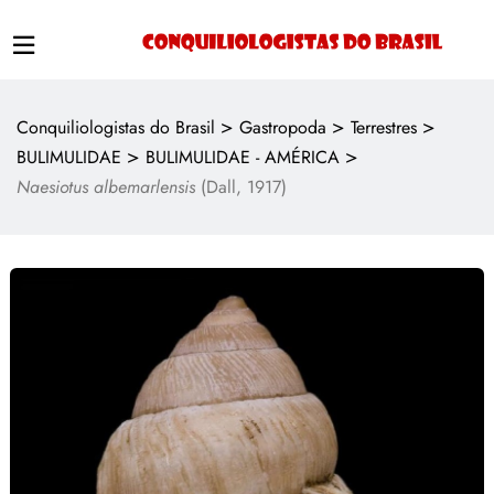
>
>
>
Conquiliologistas do Brasil
Gastropoda
Terrestres
>
>
BULIMULIDAE
BULIMULIDAE - AMÉRICA
Naesiotus albemarlensis
(Dall, 1917)