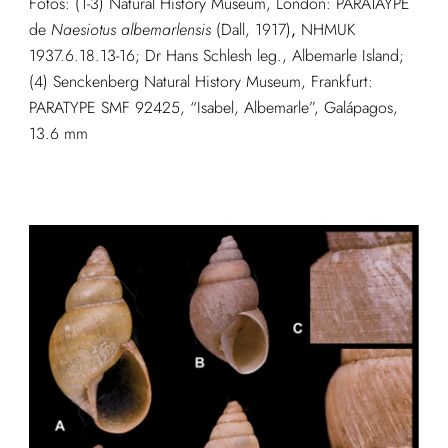
Fotos: (1-3) Natural History Museum, London: PARATAYPE
de
Naesiotus albemarlensis
(Dall, 1917)
,
NHMUK
1937.6.18.13-16; Dr Hans Schlesh leg., Albemarle Island;
(4) Senckenberg Natural History Museum, Frankfurt:
PARATYPE SMF 92425, “Isabel, Albemarle”, Galápagos,
13.6 mm