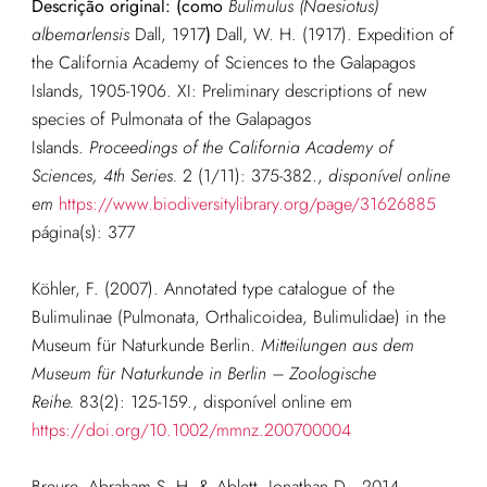
Descrição original: (como
Bulimulus (Naesiotus)
albemarlensis
Dall, 1917
)
Dall, W. H. (1917). Expedition of
the California Academy of Sciences to the Galapagos
Islands, 1905-1906. XI: Preliminary descriptions of new
species of Pulmonata of the Galapagos
Islands.
Proceedings of the California Academy of
Sciences, 4th Series.
2 (1/11): 375-382.
,
disponível online
em
https://www.biodiversitylibrary.org/page/31626885
página(s): 377
Köhler, F. (2007). Annotated type catalogue of the
Bulimulinae (Pulmonata, Orthalicoidea, Bulimulidae) in the
Museum für Naturkunde Berlin.
Mitteilungen aus dem
Museum für Naturkunde in Berlin – Zoologische
Reihe.
83(2): 125-159.
, disponível online em
https://doi.org/10.1002/mmnz.200700004
Breure, Abraham S. H. & Ablett, Jonathan D., 2014,