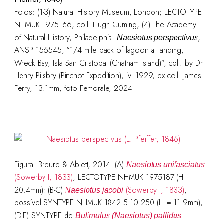
Fotos: (1-3) Natural History Museum, London; LECTOTYPE
NHMUK 1975166, coll. Hugh Cuming; (4) The Academy
of Natural History, Philadelphia:
,
Naesiotus perspectivus
ANSP 156545, “1/4 mile back of lagoon at landing,
Wreck Bay, Isla San Cristobal (Chatham Island)”, coll. by Dr
Henry Pilsbry (Pinchot Expedition), iv. 1929, ex coll. James
Ferry, 13.1mm, foto Femorale, 2024
Figura: Breure & Ablett, 2014: (A)
Naesiotus unifasciatus
(Sowerby I, 1833)
, LECTOTYPE NHMUK 1975187 (H =
20.4mm); (B-C)
(Sowerby I, 1833)
,
Naesiotus jacobi
possível SYNTYPE NHMUK 1842.5.10.250 (H = 11.9mm);
(D-E) SYNTYPE de
Bulimulus (Naesiotus) pallidus