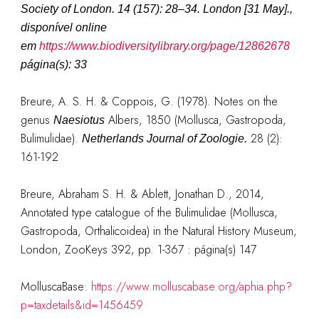
Society of London.
14 (157): 28–34. London [31 May].,
disponível online
em
https://www.biodiversitylibrary.org/page/12862678
página(s): 33
Breure, A. S. H. & Coppois, G. (1978). Notes on the
genus
Albers, 1850 (Mollusca, Gastropoda,
Naesiotus
Bulimulidae).
28 (2):
Netherlands Journal of Zoologie.
161-192
Breure, Abraham S. H. & Ablett, Jonathan D., 2014,
Annotated type catalogue of the Bulimulidae (Mollusca,
Gastropoda, Orthalicoidea) in the Natural History Museum,
London, ZooKeys 392, pp. 1-367 : página(s) 147
MolluscaBase:
https://www.molluscabase.org/aphia.php?
p=taxdetails&id=1456459