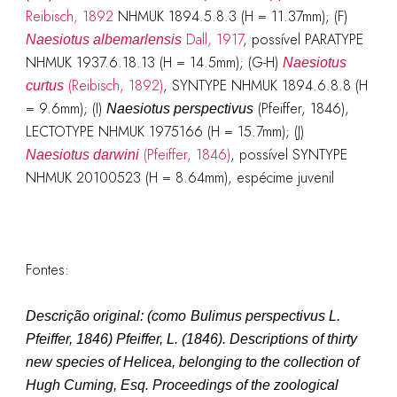
Reibisch, 1892
NHMUK 1894.5.8.3 (H = 11.37mm); (F)
Dall, 1917
, possível PARATYPE
Naesiotus albemarlensis
NHMUK 1937.6.18.13 (H = 14.5mm); (G-H)
Naesiotus
(Reibisch, 1892)
, SYNTYPE NHMUK 1894.6.8.8 (H
curtus
= 9.6mm); (I)
(Pfeiffer, 1846),
Naesiotus perspectivus
LECTOTYPE NHMUK 1975166 (H = 15.7mm); (J)
(Pfeiffer, 1846)
, possível SYNTYPE
Naesiotus darwini
NHMUK 20100523 (H = 8.64mm), espécime juvenil
Fontes:
Descrição original: (como
Bulimus perspectivus L.
Pfeiffer, 1846
)
Pfeiffer, L. (1846). Descriptions of thirty
new species of Helicea, belonging to the collection of
Hugh Cuming, Esq.
Proceedings of the zoological