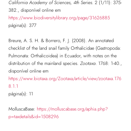
California Academy of Sciences, 4th Series.
2 (1/11): 375-
382.
, disponível online em
https://www.biodiversitylibrary.org/page/31626885
página(s): 377
Breure, A. S. H. & Borrero, F. J. (2008). An annotated
checklist of the land snail family Orthalicidae (Gastropoda:
Pulmonata: Orthalicoidea) in Ecuador, with notes on the
distribution of the mainland species.
Zootaxa.
1768: 1-40.
,
disponível online em
https://www.biotaxa.org/Zootaxa/article/view/zootaxa.176
8.1.1
página(s): 11
MolluscaBase:
https://molluscabase.org/aphia.php?
p=taxdetails&id=1508296