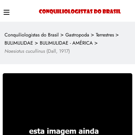
>
>
>
Conquiliologistas do Brasil
Gastropoda
Terrestres
>
>
BULIMULIDAE
BULIMULIDAE - AMÉRICA
Naesiotus cucullinus
(Dall, 1917)