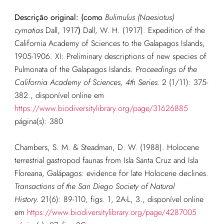
Descrição original: (como
Bulimulus (Naesiotus)
cymatias
Dall, 1917
)
Dall, W. H. (1917). Expedition of the
California Academy of Sciences to the Galapagos Islands,
1905-1906. XI: Preliminary descriptions of new species of
Pulmonata of the Galapagos Islands.
Proceedings of the
California Academy of Sciences, 4th Series.
2 (1/11): 375-
382.
, disponível online em
https://www.biodiversitylibrary.org/page/31626885
página(s): 380
Chambers, S. M. & Steadman, D. W. (1988). Holocene
terrestrial gastropod faunas from Isla Santa Cruz and Isla
Floreana, Galápagos: evidence for late Holocene declines.
Transactions of the San Diego Society of Natural
History.
21(6): 89-110, figs. 1, 2A-L, 3.
, disponível online
em
https://www.biodiversitylibrary.org/page/4287005