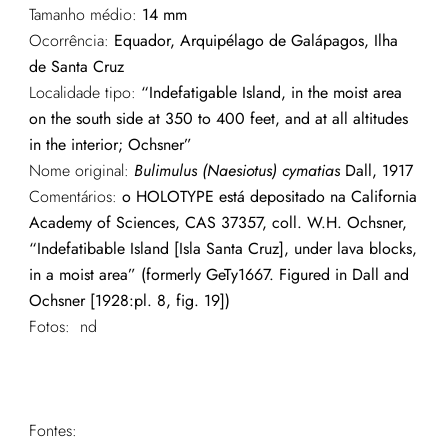
Tamanho médio:
14 mm
Ocorrência:
Equador, Arquipélago de Galápagos, Ilha
de Santa Cruz
Localidade tipo:
“Indefatigable Island, in the moist area
on the south side at 350 to 400 feet, and at all altitudes
in the interior; Ochsner”
Nome original:
Bulimulus (Naesiotu
s
) cymatias
Dall, 1917
Comentários:
o HOLOTYPE está depositado na California
Academy of Sciences, CAS 37357, coll. W.H. Ochsner,
“Indefatibable Island [Isla Santa Cruz], under lava blocks,
in a moist area” (formerly GeTy1667. Figured in Dall and
Ochsner [1928:pl. 8, fig. 19])
Fotos: nd
Fontes: