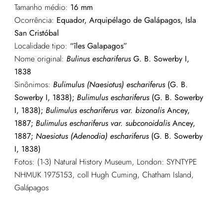
Tamanho médio:
16 mm
Ocorrência:
Equador, Arquipélago de Galápagos, Isla
San Cristóbal
Localidade tipo:
“îles Galapagos”
Nome original:
Bulinus eschariferus
G. B. Sowerby I,
1838
Sinônimos:
Bulimulus (Naesiotus) eschariferus
(G. B.
Sowerby I, 1838);
Bulimulus eschariferus
(G. B. Sowerby
I, 1838);
Bulimulus eschariferus var. bizonalis
Ancey,
1887;
Bulimulus eschariferus var. subconoidalis
Ancey,
1887;
Naesiotus (Adenodia) eschariferus
(G. B. Sowerby
I, 1838)
Fotos: (1-3) Natural History Museum, London: SYNTYPE
NHMUK 1975153, coll Hugh Cuming, Chatham Island,
Galápagos