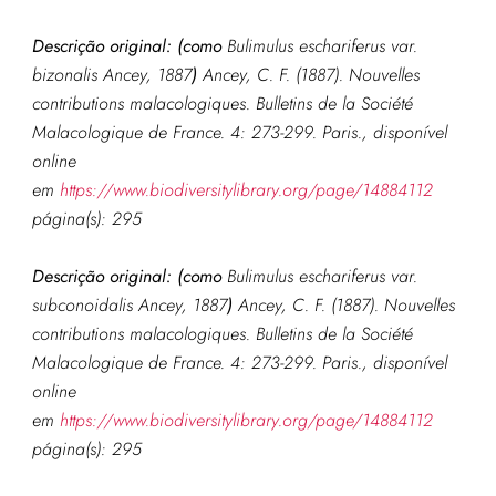
Descrição original: (como
Bulimulus eschariferus var.
bizonalis Ancey, 1887
)
Ancey, C. F. (1887). Nouvelles
contributions malacologiques.
Bulletins de la Société
Malacologique de France.
4: 273-299. Paris.
, disponível
online
em
https://www.biodiversitylibrary.org/page/14884112
página(s): 295
Descrição original: (como
Bulimulus eschariferus var.
subconoidalis Ancey, 1887
)
Ancey, C. F. (1887). Nouvelles
contributions malacologiques.
Bulletins de la Société
Malacologique de France.
4: 273-299. Paris.
, disponível
online
em
https://www.biodiversitylibrary.org/page/14884112
página(s): 295