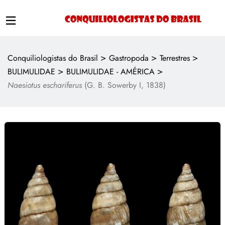
>
>
>
Conquiliologistas do Brasil
Gastropoda
Terrestres
>
>
BULIMULIDAE
BULIMULIDAE - AMÉRICA
Naesiotus eschariferus
(G. B. Sowerby I, 1838)