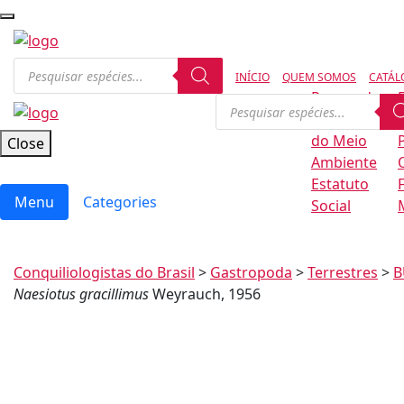
INÍCIO
QUEM SOMOS
CATÁL
Regras de
Conservação
B
do Meio
Close
Ambiente
Estatuto
Menu
Categories
Social
Conquiliologistas do Brasil
>
Gastropoda
>
Terrestres
>
B
Naesiotus gracillimus
Weyrauch, 1956