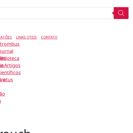
CAÇÕES
LINKS ÚTEIS
CONTATO
Strombus
ournal
des
iblioteca
ia
e Artigos
ientíficos
s e
iratus
ão
o