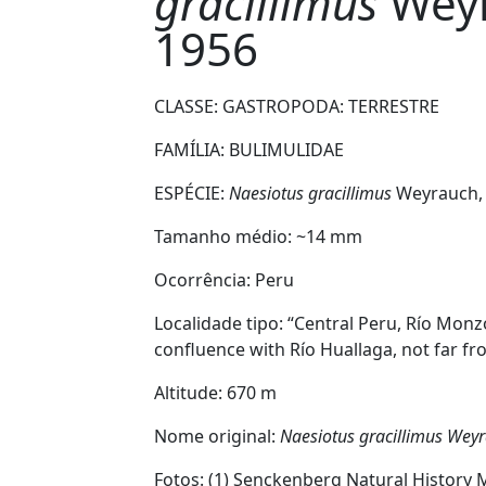
gracillimus
Weyr
1956
CLASSE: GASTROPODA:
TERRESTRE
FAMÍLIA:
BULIMULIDAE
ESPÉCIE:
Naesiotus gracillimus
Weyrauch,
Tamanho médio: ~
14 mm
Ocorrência:
Peru
Localidade tipo:
“Central Peru, Río Monzó
confluence with Río Huallaga, not far f
Altitude:
670 m
Nome original:
Naesiotus gracillimus
Weyr
Fotos: (1) Senckenberg Natural History