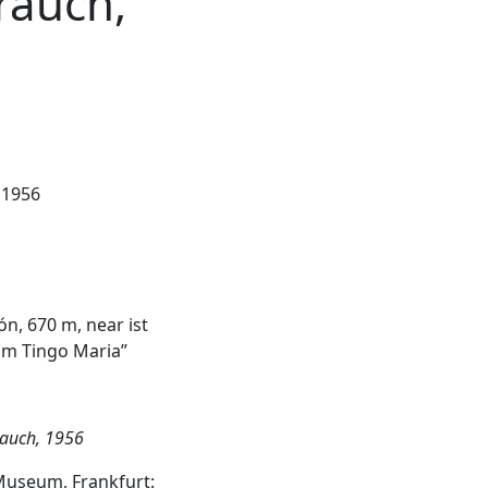
auch,
 1956
n, 670 m, near ist
rom Tingo Maria”
auch, 1956
 Museum, Frankfurt: