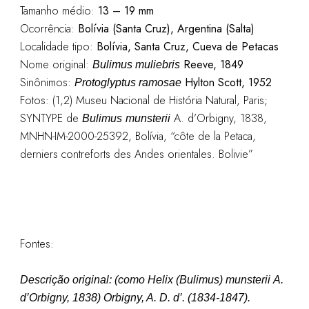
Tamanho médio:
13 – 19 mm
Ocorrência:
Bolívia (Santa Cruz), Argentina (Salta)
Localidade tipo:
Bolívia, Santa Cruz, Cueva de Petacas
Nome original:
Reeve, 1849
Bulimus muliebris
Sinônimos:
Hylton Scott, 1952
Protoglyptus ramosae
Fotos: (1,2) Museu Nacional de História Natural, Paris;
SYNTYPE de
A. d’Orbigny, 1838,
Bulimus
munsterii
MNHN-IM-2000-25392, Bolívia, “côte de la Petaca,
derniers contreforts des Andes orientales. Bolivie”
Fontes:
Descrição original: (como
Helix (Bulimus) munsterii A.
d’Orbigny, 1838
)
Orbigny, A. D. d’. (1834-1847).