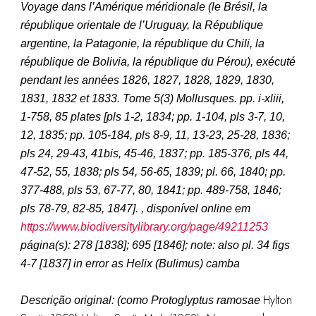
Voyage dans l’Amérique méridionale (le Brésil, la
république orientale de l’Uruguay, la République
argentine, la Patagonie, la république du Chili, la
république de Bolivia, la république du Pérou), exécuté
pendant les années 1826, 1827, 1828, 1829, 1830,
1831, 1832 et 1833. Tome 5(3) Mollusques. pp. i-xliii,
1-758, 85 plates [pls 1-2, 1834; pp. 1-104, pls 3-7, 10,
12, 1835; pp. 105-184, pls 8-9, 11, 13-23, 25-28, 1836;
pls 24, 29-43, 41bis, 45-46, 1837; pp. 185-376, pls 44,
47-52, 55, 1838; pls 54, 56-65, 1839; pl. 66, 1840; pp.
377-488, pls 53, 67-77, 80, 1841; pp. 489-758, 1846;
pls 78-79, 82-85, 1847]. , disponível online em
https://www.biodiversitylibrary.org/page/49211253
página(s): 278 [1838]; 695 [1846]; note: also pl. 34 figs
4-7 [1837] in error as Helix (Bulimus) camba
Hylton
Descrição original: (como
Protoglyptus ramosae