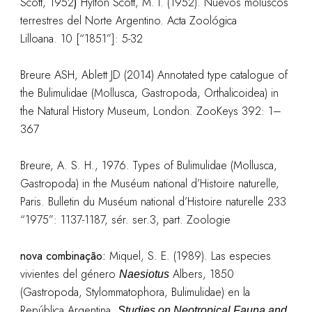
Scott, 1952
)
Hylton Scott, M. I. (1952). Nuevos moluscos
terrestres del Norte Argentino. Acta Zoológica
Lilloana. 10 [“1851”]: 5-32
Breure ASH, Ablett JD (2014) Annotated type catalogue of
the Bulimulidae (Mollusca, Gastropoda, Orthalicoidea) in
the Natural History Museum, London. ZooKeys 392: 1–
367
Breure, A. S. H., 1976. Types of Bulimulidae (Mollusca,
Gastropoda) in the Muséum national d’Histoire naturelle,
Paris. Bulletin du Muséum national d’Histoire naturelle 233
“1975”: 1137-1187, sér. ser.3, part. Zoologie
nova combinação:
Miquel, S. E. (1989). Las especies
vivientes del género
Albers, 1850
Naesiotus
(Gastropoda, Stylommatophora, Bulimulidae) en la
República Argentina.
Studies on Neotropical Fauna and