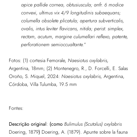
apice pallide cornea, obtusiuscula; anfr. 6 modice
convexi, ultimus vix 4/9 longitudinis subaequans;
columella obsolete plicatula; apertura subverticalis,
ovalis, intus leviter flavicans, nitida; perist. simplex,
rectam, acutum, margine culumellari reflexo, patente,
perforationem semioccualtante.
“
Fotos: (1) cortesia Femorale,
Naesiotus oxylabris,
Argentina, 18mm; (2) Montenegro, R., D. Forcelli, E. Salas
Oroño, S. Miquel, 2024:
Naesiotus oxylabris,
Argentina,
Córdoba, Villa Tulumba, 19.5 mm
Fontes:
Descrição original
:
(como
Bulimulus (Scutalus) oxylabris
Doering, 1879
)
Doering, A. (1879). Apunte sobre la fauna