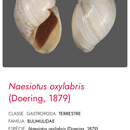
Naesiotus oxylabris
(Doering, 1879)
CLASSE: GASTROPODA:
TERRESTRE
FAMÍLIA:
BULIMULIDAE
ESPÉCIE:
Naesiotus oxylabris
(Doering, 1879)