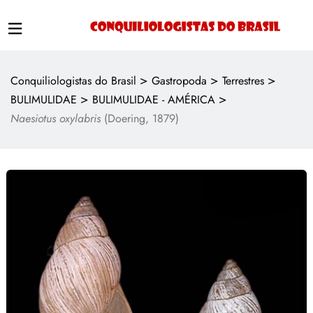
>
>
>
Conquiliologistas do Brasil
Gastropoda
Terrestres
>
>
BULIMULIDAE
BULIMULIDAE - AMÉRICA
Naesiotus oxylabris
(Doering, 1879)