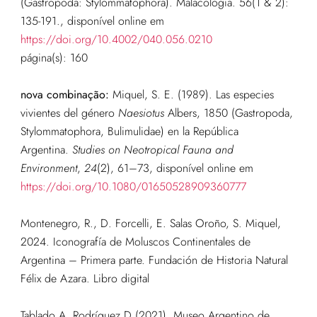
(Gastropoda: Stylommatophora). Malacologia. 56(1 & 2):
135-191.
, disponível online em
https://doi.org/10.4002/040.056.0210
página(s): 160
nova combinação:
Miquel, S. E. (1989). Las especies
vivientes del género
Naesiotus
Albers, 1850 (Gastropoda,
Stylommatophora, Bulimulidae) en la República
Argentina.
Studies on Neotropical Fauna and
Environment
,
24
(2), 61–73, disponível online em
https://doi.org/10.1080/01650528909360777
Montenegro, R., D. Forcelli, E. Salas Oroño, S. Miquel,
2024. Iconografía de Moluscos Continentales de
Argentina – Primera parte. Fundación de Historia Natural
Félix de Azara. Libro digital
Tablado A, Rodríguez D (2021). Museo Argentino de