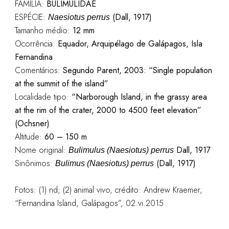
FAMÍLIA:
BULIMULIDAE
ESPÉCIE:
(Dall, 1917)
Naesiotus perrus
Tamanho médio:
12 mm
Ocorrência:
Equador, Arquipélago de Galápagos, Isla
Fernandina
Comentários:
Segundo Parent, 2003: “Single population
at the summit of the island
”
Localidade tipo:
“Narborough Island, in the grassy area
at the rim of the crater, 2000 to 4500 feet elevation”
(Ochsner)
Altitude:
60 – 150 m
Nome original:
Dall, 1917
Bulimulus (Naesiotus
)
perrus
Sinônimos:
(Dall, 1917)
Bulimus (Naesiotus) perrus
Fotos:
(1) nd; (2) animal vivo, crédito: Andrew
Kraemer,
“Fernandina Island, Galápagos”, 02.vi.2015