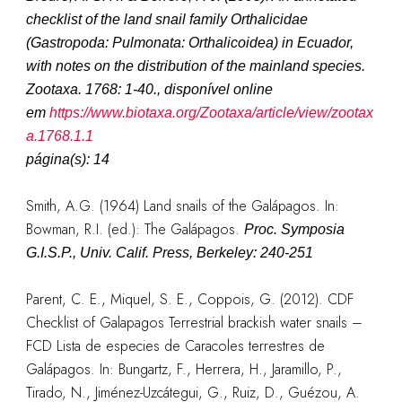
checklist of the land snail family Orthalicidae
(Gastropoda: Pulmonata: Orthalicoidea) in Ecuador,
with notes on the distribution of the mainland species.
Zootaxa. 1768: 1-40.
, disponível online
em
https://www.biotaxa.org/Zootaxa/article/view/zootax
a.1768.1.1
página(s): 14
Smith, A.G. (1964) Land snails of the Galápagos. In:
Bowman, R.I. (ed.): The Galápagos.
Proc. Symposia
G.I.S.P., Univ. Calif. Press, Berkeley: 240-251
Parent, C. E., Miquel, S. E., Coppois, G. (2012). CDF
Checklist of Galapagos Terrestrial brackish water snails –
FCD Lista de especies de Caracoles terrestres de
Galápagos. In: Bungartz, F., Herrera, H., Jaramillo, P.,
Tirado, N., Jiménez-Uzcátegui, G., Ruiz, D., Guézou, A.