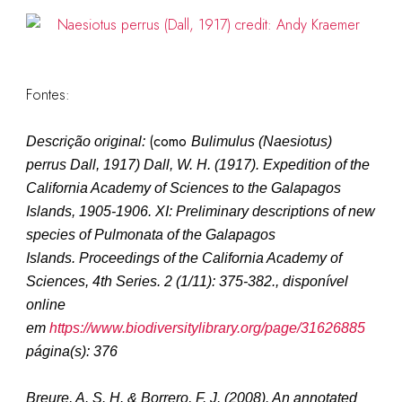
Fontes:
(como
Descrição original:
Bulimulus (Naesiotus)
perrus Dall, 1917
)
Dall, W. H. (1917). Expedition of the
California Academy of Sciences to the Galapagos
Islands, 1905-1906. XI: Preliminary descriptions of new
species of Pulmonata of the Galapagos
Islands. Proceedings of the California Academy of
Sciences, 4th Series. 2 (1/11): 375-382.
, disponível
online
em
https://www.biodiversitylibrary.org/page/31626885
página(s): 376
Breure, A. S. H. & Borrero, F. J. (2008). An annotated