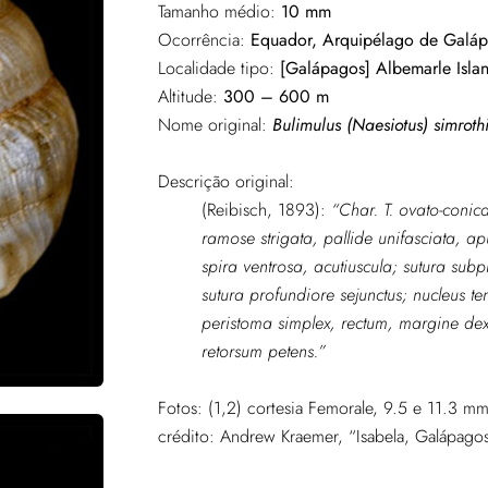
Tamanho médio:
10 mm
Ocorrência:
Equador, Arquipélago de Galápa
Localidade tipo:
[Galápagos] Albemarle Isla
Altitude:
300 – 600 m
Nome original:
Bulimulus (Naesiotus) simroth
Descrição original:
(Reibisch, 1893):
“Char. T. ovato-conica
ramose strigata, pallide unifasciata, a
spira ventrosa, acutiuscula; sutura sub
sutura profundiore sejunctus; nucleus te
peristoma simplex, rectum, margine dext
retorsum petens.”
Fotos:
(1,2) cortesia Femorale, 9.5 e 11.3 m
crédito: Andrew Kraemer, “Isabela, Galápagos