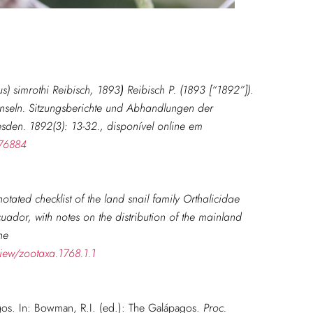
us) simrothi Reibisch, 1893
)
Reibisch P. (1893 [“1892”]).
nseln. Sitzungsberichte und Abhandlungen der
resden. 1892(3): 13-32.
, disponível online em
776884
notated checklist of the land snail family Orthalicidae
ador, with notes on the distribution of the mainland
ne
view/zootaxa.1768.1.1
gos. In: Bowman, R.I. (ed.): The Galápagos.
Proc.