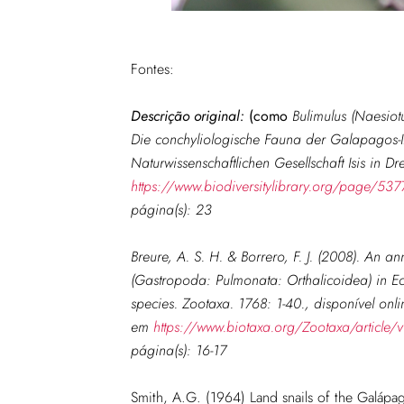
Fontes:
Descrição original:
(como
Bulimulus (Naesiot
Die conchyliologische Fauna der Galapagos-I
Naturwissenschaftlichen Gesellschaft Isis in D
https://www.biodiversitylibrary.org/page/53
página(s): 23
Breure, A. S. H. & Borrero, F. J. (2008). An an
(Gastropoda: Pulmonata: Orthalicoidea) in Ecu
species. Zootaxa. 1768: 1-40.
, disponível onli
em
https://www.biotaxa.org/Zootaxa/article/
página(s): 16-17
Smith, A.G. (1964) Land snails of the Galápa