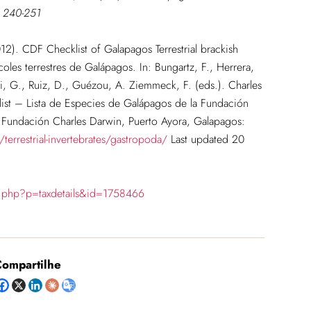
y: 240-251
12). CDF Checklist of Galapagos Terrestrial brackish
oles terrestres de Galápagos. In: Bungartz, F., Herrera,
gui, G., Ruiz, D., Guézou, A. Ziemmeck, F. (eds.). Charles
st – Lista de Especies de Galápagos de la Fundación
 Fundación Charles Darwin, Puerto Ayora, Galapagos:
terrestrial-invertebrates/gastropoda/
Last updated 20
ia.php?p=taxdetails&id=1758466
ompartilhe