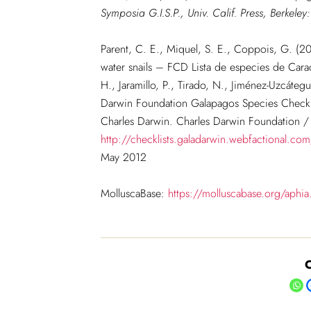
Symposia G.I.S.P., Univ. Calif. Press, Berkele
Parent, C. E., Miquel, S. E., Coppois, G. (20
water snails – FCD Lista de especies de Carac
H., Jaramillo, P., Tirado, N., Jiménez-Uzcáte
Darwin Foundation Galapagos Species Checkli
Charles Darwin. Charles Darwin Foundation /
http://checklists.galadarwin.webfactional.com/
May 2012
MolluscaBase:
https://molluscabase.org/aph
C