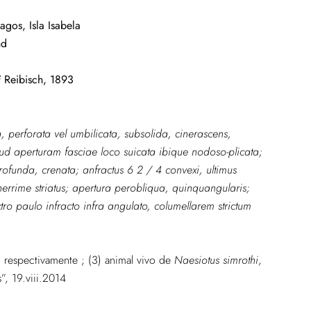
gos, Isla Isabela
nd
i
Reibisch, 1893
, perforata vel umbilicata, subsolida, cinerascens,
pud aperturam fasciae loco suicata ibique nodoso-plicata;
profunda,
crenata; anfractus 6 2 / 4 convexi, ultimus
nerrime striatus; apertura perobliqua, quinquangularis;
ro paulo infracto infra angulato, columellarem strictum
m respectivamente ; (3) animal vivo de
Naesiotus simrothi
,
”, 19.viii.2014