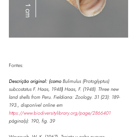
Fontes:
Descrição original: (como
Bulimulus (Protoglyptus)
subcostatus F. Haas, 1948
)
Haas, F. (1948). Three new
land shells from Peru.
Fieldiana: Zoology.
31 (23): 189-
193., disponível online em
https://www.biodiversitylibrary.org/page/2866401
página(s): 190, fig. 39
Weyrauch, W. K. (1967). Treinta y ocha nuevos