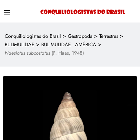
>
>
>
Conquiliologistas do Brasil
Gastropoda
Terrestres
>
>
BULIMULIDAE
BULIMULIDAE - AMÉRICA
Naesiotus subcostatus
(F. Haas, 1948)