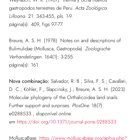
gastropodos terrestres de Peru.
Acta Zoológica
Lilloana.
21: 343-455, pls. 1-9.
página(s): 409, figs 97-77
Breure, A. S. H. (1978). Notes on and descriptions of
Bulimulidae (Mollusca, Gastropoda).
Zoologische
Verhandelingen.
164(1): 3-255.
página(s): 161
Nova combinação:
Salvador, R. B.; Silva, F. S.; Cavallari,
D. C.; Köhler, F.; Slapcinsky, J.; Breure, A. S. H. (2023).
Molecular phylogeny of the Orthalicoidea land snails:
Further support and surprises.
PlosOne.
18(7):
e0288533.
,
disponível online
em
https://doi.org/10.1371/journal.pone.0288533
MolluscaBase:
https://www.molluscabase.org/aphia.php?