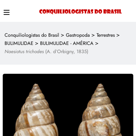
>
>
>
Conquiliologistas do Brasil
Gastropoda
Terrestres
>
>
BULIMULIDAE
BULIMULIDAE - AMÉRICA
Naesiotus trichodes
(A. d’Orbigny, 1835)