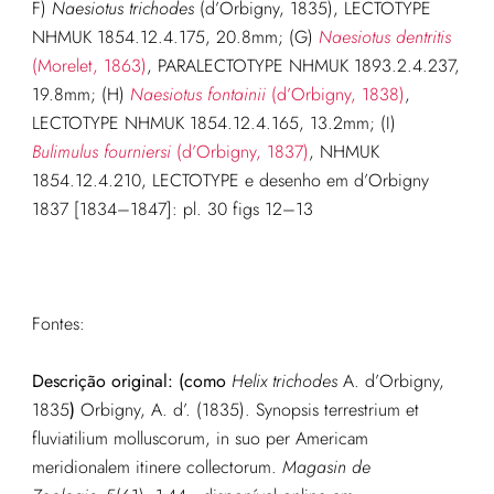
F)
Naesiotus trichodes
(d’Orbigny, 1835), LECTOTYPE
NHMUK 1854.12.4.175, 20.8mm; (G)
Naesiotus dentritis
(Morelet, 1863)
, PARALECTOTYPE NHMUK 1893.2.4.237,
19.8mm; (H)
Naesiotus fontainii
(d’Orbigny, 1838)
,
LECTOTYPE NHMUK 1854.12.4.165, 13.2mm; (I)
Bulimulus fourniersi
(d’Orbigny, 1837)
, NHMUK
1854.12.4.210, LECTOTYPE e desenho em d’Orbigny
1837 [1834–1847]: pl. 30 figs 12–13
Fontes:
Descrição original: (como
Helix trichodes
A. d’Orbigny,
1835
)
Orbigny, A. d’. (1835). Synopsis terrestrium et
fluviatilium molluscorum, in suo per Americam
meridionalem itinere collectorum.
Magasin de