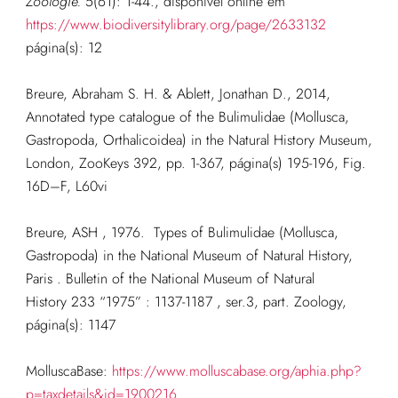
Zoologie.
5(61): 1-44., disponível online em
https://www.biodiversitylibrary.org/page/2633132
página(s): 12
Breure, Abraham S. H. & Ablett, Jonathan D., 2014,
Annotated type catalogue of the Bulimulidae (Mollusca,
Gastropoda, Orthalicoidea) in the Natural History Museum,
London, ZooKeys 392, pp. 1-367, página(s) 195-196, Fig.
16D–F, L60vi
Breure, ASH
,
1976
.
Types of Bulimulidae (Mollusca,
Gastropoda) in the National Museum of Natural History,
Paris
.
Bulletin of the National Museum of Natural
History
233 “1975” : 1137-1187
, ser.3, part. Zoology,
página(s): 1147
MolluscaBase:
https://www.molluscabase.org/aphia.php?
p=taxdetails&id=1900216