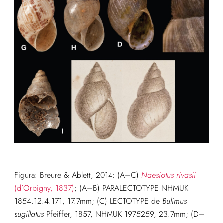
Figura: Breure & Ablett, 2014: (A–C)
Naesiotus rivasii
(d’Orbigny, 1837)
; (A–B) PARALECTOTYPE NHMUK
1854.12.4.171, 17.7mm; (C) LECTOTYPE de
Bulimus
sugillatus
Pfeiffer, 1857, NHMUK 1975259, 23.7mm; (D–