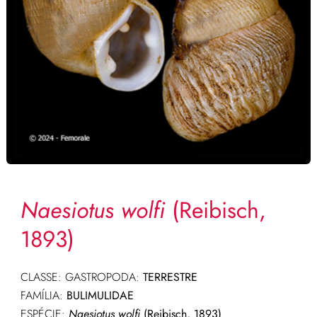
Naesiotus wolfi
(Reibisch,
1893)
CLASSE: GASTROPODA:
TERRESTRE
FAMÍLIA:
BULIMULIDAE
ESPÉCIE:
Naesiotus wolfi
(Reibisch, 1893)