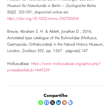
Museum für Naturkunde in Berlin – Zoologische Reihe.
83(2): 125-159., disponível online em
https://doi.org/10.1002/mmnz.200700004
Breure, Abraham S. H. & Ablett, Jonathan D., 2014,
Annotated type catalogue of the Bulimulidae (Mollusca,
Gastropoda, Orthalicoidea) in the Natural History Museum,
London, ZooKeys 392, pp. 1-367 : página(s) 147
MolluscaBase:
https://www.molluscabase.org/aphia.php?
p=taxdetails&id=1449339
Compartilhe