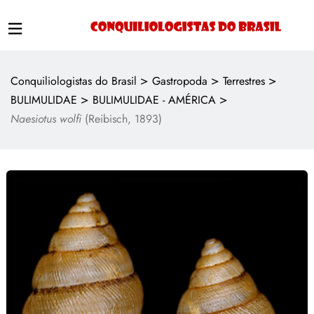
>
>
>
Conquiliologistas do Brasil
Gastropoda
Terrestres
>
>
BULIMULIDAE
BULIMULIDAE - AMÉRICA
Naesiotus wolfi
(Reibisch, 1893)