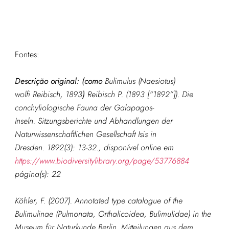
Fontes:
Descrição original: (como
Bulimulus (Naesiotus)
wolfi Reibisch, 1893
)
Reibisch P. (1893 [“1892”]). Die
conchyliologische Fauna der Galapagos-
Inseln.
Sitzungsberichte und Abhandlungen der
Naturwissenschaftlichen Gesellschaft Isis in
Dresden.
1892(3): 13-32., disponível online em
https://www.biodiversitylibrary.org/page/53776884
página(s): 22
Köhler, F. (2007). Annotated type catalogue of the
Bulimulinae (Pulmonata, Orthalicoidea, Bulimulidae) in the
Museum für Naturkunde Berlin.
Mitteilungen aus dem