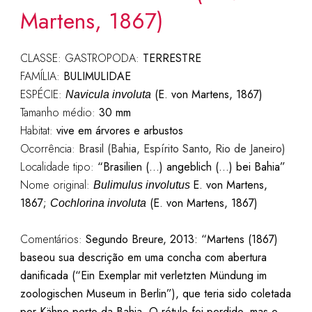
Martens, 1867)
CLASSE: GASTROPODA:
TERRESTRE
FAMÍLIA:
BULIMULIDAE
ESPÉCIE:
(E. von Martens, 1867)
Navicula involuta
Tamanho médio:
30 mm
Habitat:
vive em árvores e arbustos
Ocorrência:
Brasil (Bahia, Espírito Santo, Rio de Janeiro)
Localidade tipo:
“Brasilien (…) angeblich (…) bei Bahia”
Nome original:
E. von Martens,
Bulimulus involutus
1867;
(E. von Martens, 1867)
Cochlorina involuta
Comentários:
Segundo Breure, 2013: “Martens (1867)
baseou sua descrição em uma concha com abertura
danificada (“Ein Exemplar mit verletzten Mündung im
zoologischen Museum in Berlin”), que teria sido coletada
por Kähne perto da Bahia. O rótulo foi perdido, mas o