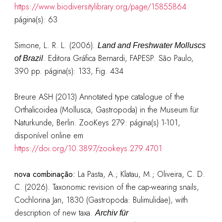
https://www.biodiversitylibrary.org/page/15855864
página(s): 63
Simone, L. R. L. (2006).
Land and Freshwater Molluscs
. Editora Gráfica Bernardi, FAPESP. São Paulo,
of Brazil
390 pp.
página(s): 133, Fig. 434
Breure ASH (2013) Annotated type catalogue of the
Orthalicoidea (Mollusca, Gastropoda) in the Museum für
Naturkunde, Berlin. ZooKeys 279: página(s) 1-101,
disponível online em
https://doi.org/10.3897/zookeys.279.4701
nova combinação:
La Pasta, A.; Klatau, M.; Oliveira, C. D.
C. (2026). Taxonomic revision of the cap-wearing snails,
Cochlorina Jan, 1830 (Gastropoda: Bulimulidae), with
description of new taxa.
Archiv für