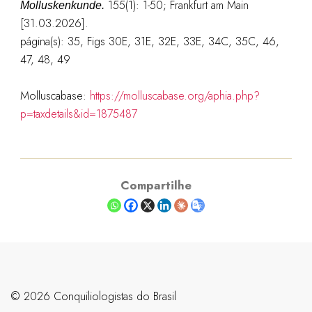
155(1): 1-50; Frankfurt am Main
Molluskenkunde.
[31.03.2026].
página(s): 35, Figs 30E, 31E, 32E, 33E, 34C, 35C, 46,
47, 48, 49
Molluscabase:
https://molluscabase.org/aphia.php?
p=taxdetails&id=1875487
Compartilhe
©️ 2026 Conquiliologistas do Brasil