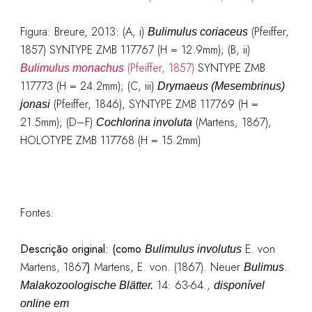
Figura: Breure, 2013: (A, i)
(Pfeiffer,
Bulimulus coriaceus
1857) SYNTYPE ZMB 117767 (H = 12.9mm); (B, ii)
(Pfeiffer, 1857)
SYNTYPE ZMB
Bulimulus monachus
117773 (H = 24.2mm); (C, iii)
Drymaeus (Mesembrinus)
(Pfeiffer, 1846), SYNTYPE ZMB 117769 (H =
jonasi
21.5mm); (D–F)
(Martens, 1867),
Cochlorina involuta
HOLOTYPE ZMB 117768 (H = 15.2mm)
Fontes:
Descrição original: (como
E. von
Bulimulus involutus
Martens, 1867
)
Martens, E. von. (1867). Neuer
.
Bulimus
14: 63-64.
,
Malakozoologische Blätter.
disponível
online em