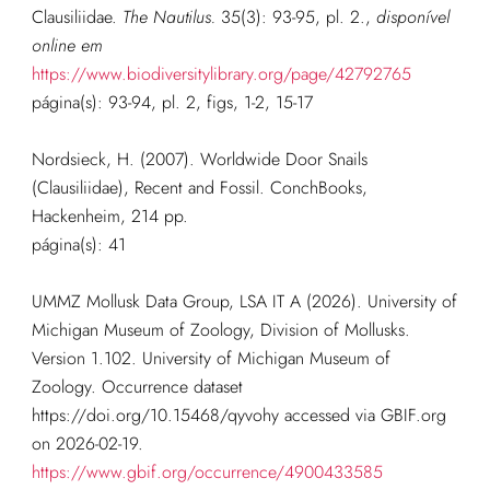
Clausiliidae.
The Nautilus.
35(3): 93-95, pl. 2.
,
disponível
online em
https://www.biodiversitylibrary.org/page/42792765
página(s): 93-94, pl. 2, figs, 1-2, 15-17
Nordsieck, H. (2007). Worldwide Door Snails
(Clausiliidae), Recent and Fossil. ConchBooks,
Hackenheim, 214 pp.
página(s): 41
UMMZ Mollusk Data Group, LSA IT A (2026). University of
Michigan Museum of Zoology, Division of Mollusks.
Version 1.102. University of Michigan Museum of
Zoology. Occurrence dataset
https://doi.org/10.15468/qyvohy accessed via GBIF.org
on 2026-02-19.
https://www.gbif.org/occurrence/4900433585