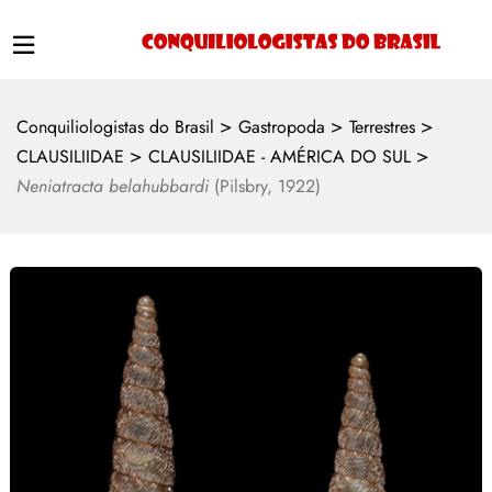
>
>
>
Conquiliologistas do Brasil
Gastropoda
Terrestres
>
>
CLAUSILIIDAE
CLAUSILIIDAE - AMÉRICA DO SUL
Neniatracta belahubbardi
(Pilsbry, 1922)