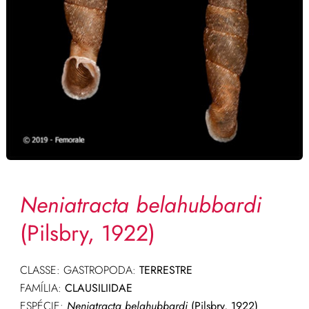
Neniatracta belahubbardi
(Pilsbry, 1922)
CLASSE: GASTROPODA:
TERRESTRE
FAMÍLIA:
CLAUSILIIDAE
ESPÉCIE:
Neniatracta belahubbardi
(Pilsbry, 1922)