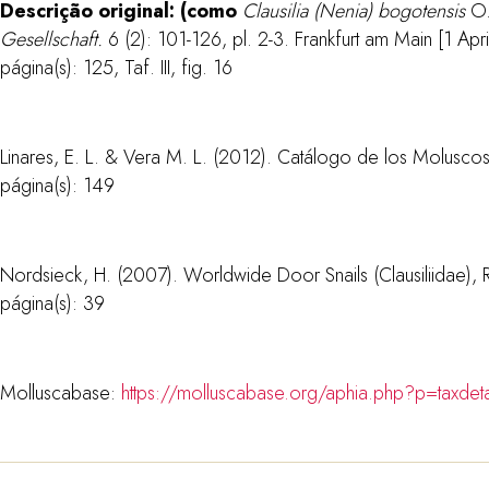
Descrição original: (como
Clausilia (Nenia) bogotensis
O.
Gesellschaft.
6 (2): 101-126, pl. 2-3. Frankfurt am Main [1 April
página(s): 125, Taf. III, fig. 16
Linares, E. L. & Vera M. L. (2012). Catálogo de los Molusc
página(s): 149
Nordsieck, H. (2007). Worldwide Door Snails (Clausiliidae),
página(s): 39
Molluscabase:
https://molluscabase.org/aphia.php?p=taxde