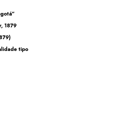
ogotá”
r, 1879
1879)
alidade tipo