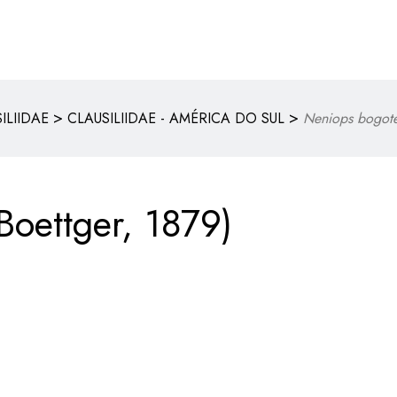
>
>
ILIIDAE
CLAUSILIIDAE - AMÉRICA DO SUL
Neniops bogote
Boettger, 1879)