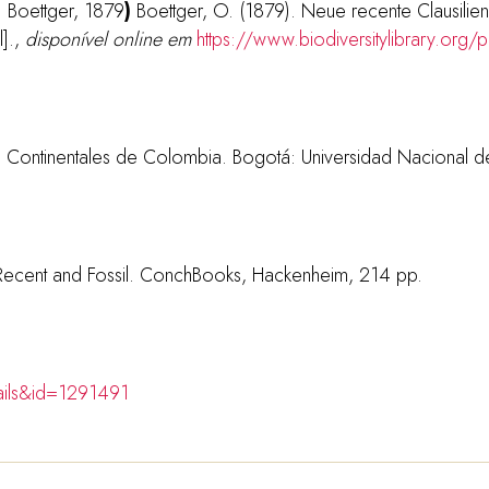
 Boettger, 1879
)
Boettger, O. (1879). Neue recente Clausilien.
].
,
disponível online em
https://www.biodiversitylibrary.or
os Continentales de Colombia. Bogotá: Universidad Nacional 
 Recent and Fossil. ConchBooks, Hackenheim, 214 pp.
tails&id=1291491