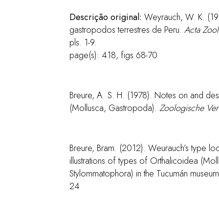
Descrição original:
Weyrauch, W. K. (19
gastropodos terrestres de Peru.
Acta Zool
pls. 1-9.
page(s): 418, figs 68-70
Breure, A. S. H. (1978). Notes on and desc
(Mollusca, Gastropoda).
Zoologische Ver
Breure, Bram. (2012). Weurauch’s type locali
illustrations of types of Orthalicoidea (M
Stylommatophora) in the Tucumán museum. 
24