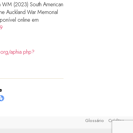
om WM (2023) South American
f the Auckland War Memorial
ponível online em
29
.org/aphia.php?
e
Glossário
Créditos