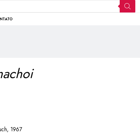
NTATO
machoi
ch, 1967