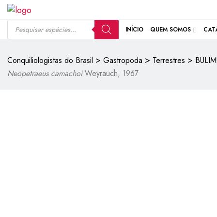
INÍCIO
QUEM SOMOS
CAT
>
>
>
Conquiliologistas do Brasil
Gastropoda
Terrestres
BULIM
Neopetraeus camachoi
Weyrauch, 1967