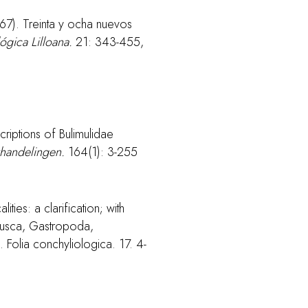
67). Treinta y ocha nuevos
ógica Lilloana.
21: 343-455,
riptions of Bulimulidae
handelingen.
164(1): 3-255
ties: a clarification; with
ollusca, Gastropoda,
Folia conchyliologica. 17. 4-