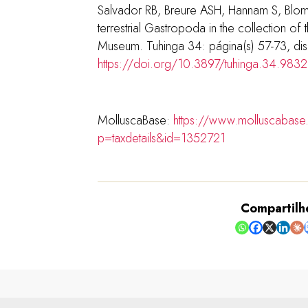
Salvador RB, Breure ASH, Hannam S, Bl
terrestrial Gastropoda in the collection o
Museum. Tuhinga 34: página(s) 57-73, dis
https://doi.org/10.3897/tuhinga.34.983
MolluscaBase:
https://www.molluscabase
p=taxdetails&id=1352721
Compartilh