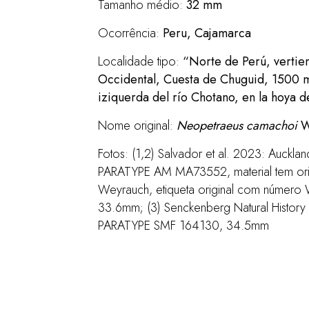
Tamanho médio:
32
mm
Ocorrência:
Peru, Cajamarca
Localidade tipo:
“Norte de Perú, vertien
Occidental, Cuesta de Chuguid, 1500 
iziquerda del río Chotano, en la hoya 
Nome original:
Neopetraeus camachoi
W
Fotos: (1,2) Salvador et al. 2023: Auck
PARATYPE AM MA73552, material tem or
Weyrauch, etiqueta original com número
33.6mm; (3) Senckenberg Natural History 
PARATYPE SMF 164130, 34.5mm