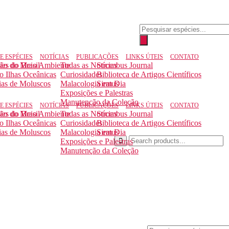
E ESPÉCIES
NOTÍCIAS
PUBLICAÇÕES
LINKS ÚTEIS
CONTATO
ção do Meio Ambiente
ies do Brasil
Todas as Notícias
Strombus Journal
to Ilhas Oceânicas
Curiosidades
Biblioteca de Artigos Científicos
ias de Moluscos
Malacologia em Dia
Siratus
Exposições e Palestras
Manutenção da Coleção
E ESPÉCIES
NOTÍCIAS
PUBLICAÇÕES
LINKS ÚTEIS
CONTATO
ção do Meio Ambiente
ies do Brasil
Todas as Notícias
Strombus Journal
to Ilhas Oceânicas
Curiosidades
Biblioteca de Artigos Científicos
ias de Moluscos
Malacologia em Dia
Siratus
Exposições e Palestras
Manutenção da Coleção