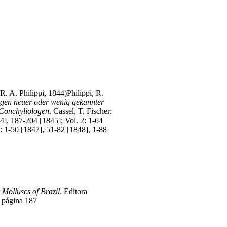
R. A. Philippi, 1844)
Philippi, R.
gen neuer oder wenig gekannter
 Conchyliologen
. Cassel, T. Fischer:
4], 187-204 [1845]; Vol. 2: 1-64
: 1-50 [1847], 51-82 [1848], 1-88
Molluscs of Brazil
. Editora
 página 187