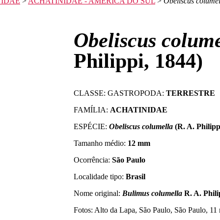
NIDAE
>
ACHATINIDAE - AMÉRICA DO SUL
>
Obeliscus columel
Obeliscus colume
Philippi, 1844)
CLASSE: GASTROPODA:
TERRESTRE
FAMÍLIA:
ACHATINIDAE
ESPÉCIE:
Obeliscus columella
(R. A. Philipp
Tamanho médio:
12 mm
Ocorrência:
São Paulo
Localidade tipo:
Brasil
Nome original:
Bulimus columella
R. A. Phili
Fotos: Alto da Lapa, São Paulo, São Paulo, 11 