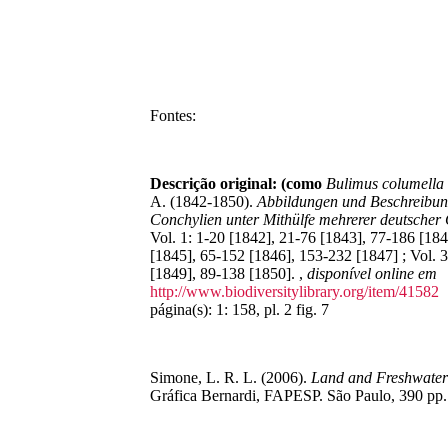
Fontes:
Descrição original: (como
Bulimus columella
A. (1842-1850).
Abbildungen und Beschreibun
Conchylien unter Mithülfe mehrerer deutscher
Vol. 1: 1-20 [1842], 21-76 [1843], 77-186 [184
[1845], 65-152 [1846], 153-232 [1847] ; Vol. 3
[1849], 89-138 [1850].
,
disponível online em
http://www.biodiversitylibrary.org/item/41582
página(s): 1: 158, pl. 2 fig. 7
Simone, L. R. L. (2006).
Land and Freshwater 
Gráfica Bernardi, FAPESP. São Paulo, 390 pp.