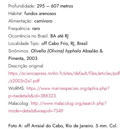
Profundidade:
295 – 607 metros
Habitat:
fundos arenosos
Alimentação:
carnívoro
Frequência:
raro
Ocorrência no Brasil:
BA
até RJ
Localidade Tipo:
off Cabo Frio, RJ, Brasil
Sinônimos:
Olivella
(Olivina)
hyphala
Absalão
&
Pimenta, 2003
Descrição original:
https://sciencepress.mnhn.fr/sites/default/files/articles/pdf
/z2003n2a1.pdf
WoRMS:
https://www.marinespecies.org/aphia.php?
p=taxdetails&id=388323
Malacolog:
http://www.malacolog.org/search.php?
mode=details&waspid=7349
Foto A: off Arraial do Cabo, Rio de Janeiro. 5 mm. Col.