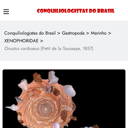
>
>
>
Conquiliologistas do Brasil
Gastropoda
Marinho
>
XENOPHORIDAE
Onustus caribaeus
(Petit de la Saussaye, 1857)