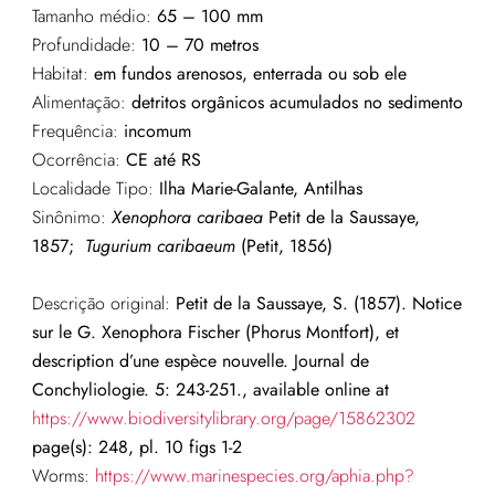
Tamanho médio:
65 – 100 mm
Profundidade:
10 – 70 metros
Habitat:
em fundos arenosos, enterrada ou sob ele
Alimentação:
detritos orgânicos acumulados no sedimento
Frequência:
incomum
Ocorrência:
CE até RS
Localidade Tipo:
Ilha Marie-Galante, Antilhas
Sinônimo:
Xenophora caribaea
Petit de la Saussaye,
1857;
Tugurium caribaeum
(Petit, 1856)
Descrição original:
Petit de la Saussaye, S. (1857). Notice
sur le G. Xenophora Fischer (Phorus Montfort), et
description d’une espèce nouvelle. Journal de
Conchyliologie. 5: 243-251., available online at
https://www.biodiversitylibrary.org/page/15862302
page(s): 248, pl. 10 figs 1-2
Worms:
https://www.marinespecies.org/aphia.php?