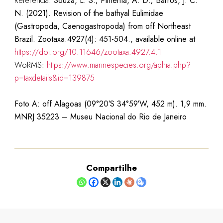
Referência:
Souza, L. S.; Pimenta, A. D.; Barros, J. C.
N. (2021). Revision of the bathyal Eulimidae
(Gastropoda, Caenogastropoda) from off Northeast
Brazil. Zootaxa.4927(4): 451-504., available online at
https://doi.org/10.11646/zootaxa.4927.4.1
WoRMS:
https://www.marinespecies.org/aphia.php?
p=taxdetails&id=139875
Foto A: off Alagoas
(09°20′S 34°59′W, 452 m)
. 1,9 mm.
MNRJ 35223
– Museu Nacional do Rio de Janeiro
Compartilhe