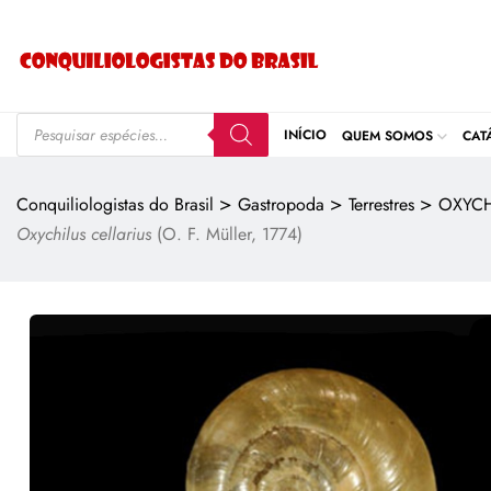
INÍCIO
QUEM SOMOS
CAT
>
>
>
Conquiliologistas do Brasil
Gastropoda
Terrestres
OXYCH
Oxychilus cellarius
(O. F. Müller, 1774)