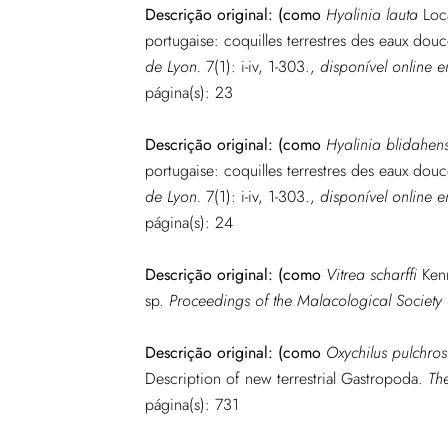
Descrição original:
(como
Hyalinia lauta
Loc
portugaise: coquilles terrestres des eaux dou
de Lyon.
7(1): i-iv, 1-303.
,
disponível online 
página
(s): 23
Descrição original:
(como
Hyalinia blidahens
portugaise: coquilles terrestres des eaux dou
de Lyon.
7(1): i-iv, 1-303.
,
disponível online 
página
(s): 24
Descrição original:
(como
Vitrea scharffi
Ken
sp.
Proceedings of the Malacological Society
Descrição original:
(como
Oxychilus pulchros
Description of new terrestrial Gastropoda.
Th
página
(s): 731