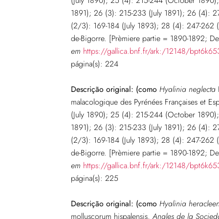
(July 1890); 25 (4): 215-244 (October 1890); 
1891); 26 (3): 215-233 (July 1891); 26 (4): 
(2/3): 169-184 (July 1893); 28 (4): 247-262 
de-Bigorre. [Prèmiere partie = 1890-1892; D
em
https://gallica.bnf.fr/ark:/12148/bpt6k6
página
(s): 224
Descrição original:
(como
Hyalinia neglecta
malacologique des Pyrénées Françaises et Es
(July 1890); 25 (4): 215-244 (October 1890); 
1891); 26 (3): 215-233 (July 1891); 26 (4): 
(2/3): 169-184 (July 1893); 28 (4): 247-262 
de-Bigorre. [Prèmiere partie = 1890-1892; D
em
https://gallica.bnf.fr/ark:/12148/bpt6k6
página
(s): 225
Descrição original:
(como
Hyalinia heracleen
molluscorum hispalensis.
Anales de la Socied