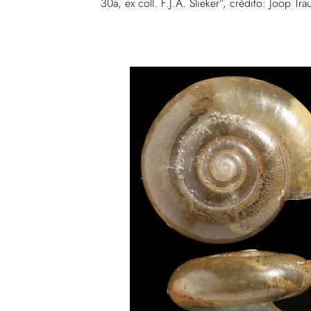
30a, ex coll. F.J.A. Slieker”, crédito: Joop Tra