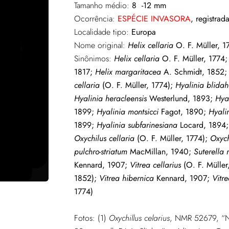
Tamanho médio:
8 -12 mm
Ocorrência:
ESPÉCIE INVASORA
, registra
Localidade tipo:
Europa
Nome original:
Helix cellaria
O. F. Müller, 1
Sinônimos:
Helix cellaria
O. F. Müller, 1774
1817;
Helix margaritacea
A. Schmidt, 1852
cellaria
(O. F. Müller, 1774);
Hyalinia blidah
Hyalinia heracleensis
Westerlund, 1893;
Hya
1899;
Hyalinia montsicci
Fagot, 1890;
Hyali
1899;
Hyalinia subfarinesiana
Locard, 1894
Oxychilus cellaria
(O. F. Müller, 1774);
Oxych
pulchro-striatum
MacMillan, 1940;
Suterella 
Kennard, 1907;
Vitrea cellarius
(O. F. Müller
1852);
Vitrea hibernica
Kennard, 1907;
Vitre
1774)
Fotos: (1)
Oxychillus celarius
, NMR 52679, “Ne