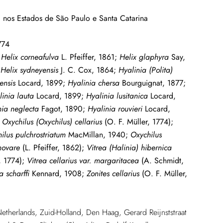
da nos Estados de São Paulo e Santa Catarina
774
;
Helix corneafulva
L. Pfeiffer, 1861;
Helix glaphyra
Say,
;
Helix sydneyensis
J. C. Cox, 1864;
Hyalinia (Polita)
ensis
Locard, 1899;
Hyalinia chersa
Bourguignat, 1877;
linia lauta
Locard, 1899;
Hyalinia lusitanica
Locard,
nia neglecta
Fagot, 1890;
Hyalinia rouvieri
Locard,
;
Oxychilus (Oxychilus) cellarius
(O. F. Müller, 1774);
ilus pulchrostriatum
MacMillan, 1940;
Oxychilus
novare
(L. Pfeiffer, 1862);
Vitrea (Halinia) hibernica
, 1774);
Vitrea cellarius var. margaritacea
(A. Schmidt,
a scharffi
Kennard, 1908;
Zonites cellarius
(O. F. Müller,
therlands, Zuid-Holland, Den Haag, Gerard Reijnststraat