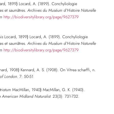
ard, 1899
)
Locard, A. (1899). Conchyliologie
ces et saumâtres.
Archives du Muséum d’Histoire Naturelle
em
http://biodiversitylibrary.org/page/9627379
is
Locard, 1899
)
Locard, A. (1899). Conchyliologie
ces et saumâtres.
Archives du Muséum d’Histoire Naturelle
em
http://biodiversitylibrary.org/page/9627379
nard, 1908
)
Kennard, A. S. (1908). On Vitrea scharffi, n.
 of London.
7: 50-51
triatum
MacMillan, 1940
)
MacMillan, G. K. (1940).
e American Midland Naturalist.
23(3): 731-732.