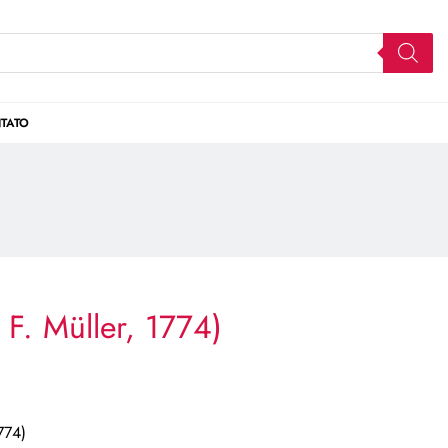
TATO
 F. Müller, 1774)
774)