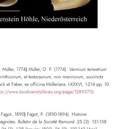
 Müller, 1774
)
Müller, O. F. (1774).
Vermium terrestrium
lminthicorum, et testaceorum, non marinorum, succincta
ck et Faber, ex officina Mölleriana. I-XXXVI, 1-214 pp, 10
tps://www.biodiversitylibrary.org/page/12893715
Fagot, 1890
)
Fagot, P. (1890-1894). Histoire
pagnoles.
Bulletin de la Société Ramond.
25 (3): 131-158