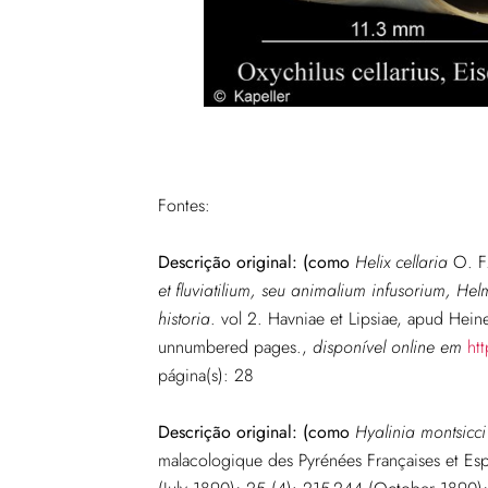
Fontes:
Descrição original:
(como
Helix cellaria
O. F.
et fluviatilium, seu animalium infusorium, He
historia
. vol 2. Havniae et Lipsiae, apud Heine
unnumbered pages.
,
disponível online em
ht
página(s): 28
Descrição original:
(como
Hyalinia montsicci
malacologique des Pyrénées Françaises et Es