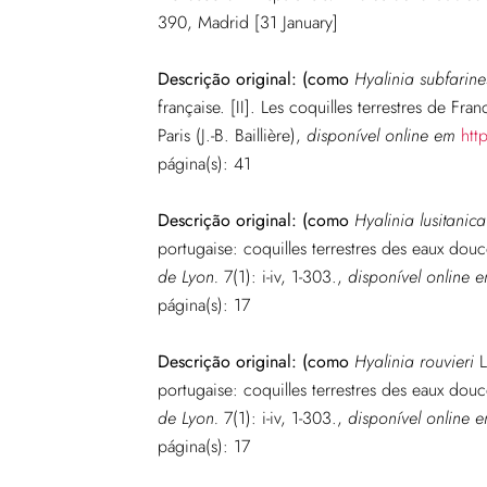
390, Madrid [31 January]
Descrição original:
(como
Hyalinia subfarin
française. [II]. Les coquilles terrestres de Fr
Paris (J.-B. Baillière)
,
disponível online em
htt
página
(s): 41
Descrição original:
(como
Hyalinia lusitanica
portugaise: coquilles terrestres des eaux dou
de Lyon.
7(1): i-iv, 1-303.
,
disponível online 
página
(s): 17
Descrição original:
(como
Hyalinia rouvieri
L
portugaise: coquilles terrestres des eaux dou
de Lyon.
7(1): i-iv, 1-303.
,
disponível online 
página
(s): 17