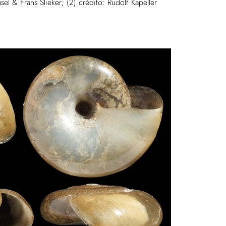
usel & Frans Slieker; (2) crédito: Rudolf Kapeller