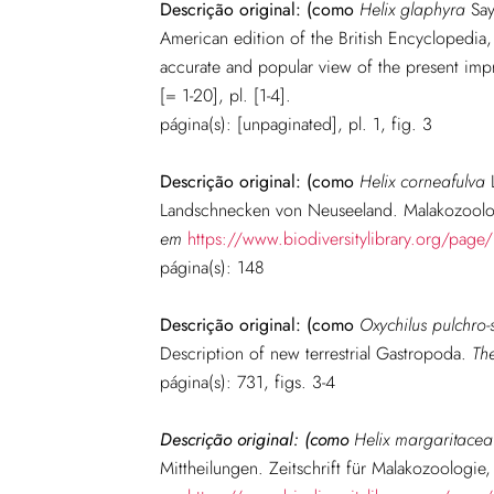
Descrição original:
(como
Helix glaphyra
Say
American edition of the British Encyclopedia,
accurate and popular view of the present imp
[= 1-20], pl. [1-4].
página
(s): [unpaginated], pl. 1, fig. 3
Descrição original:
(como
Helix corneafulva
L
Landschnecken von Neuseeland. Malakozoologi
em
https://www.biodiversitylibrary.org/pag
página
(s): 148
Descrição original:
(como
Oxychilus pulchro-
Description of new terrestrial Gastropoda.
Th
página
(s): 731, figs. 3-4
Descrição original:
(como
Helix margaritacea
Mittheilungen. Zeitschrift für Malakozoologie,