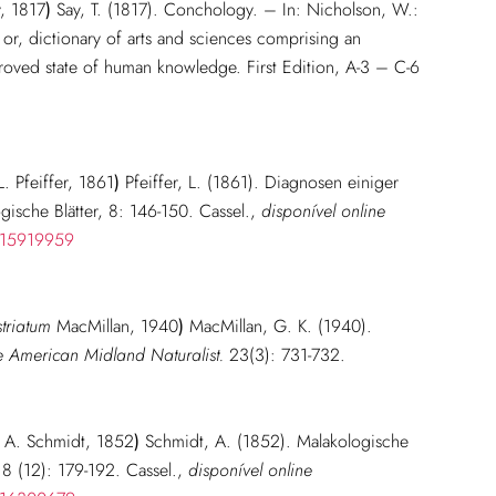
, 1817
)
Say, T. (1817). Conchology. – In: Nicholson, W.:
 or, dictionary of arts and sciences comprising an
roved state of human knowledge. First Edition, A-3 – C-6
. Pfeiffer, 1861
)
Pfeiffer, L. (1861). Diagnosen einiger
sche Blätter, 8: 146-150. Cassel.
,
disponível online
e/15919959
striatum
MacMillan, 1940
)
MacMillan, G. K. (1940).
e American Midland Naturalist.
23(3): 731-732.
A. Schmidt, 1852
)
Schmidt, A. (1852). Malakologische
 8 (12): 179-192. Cassel.
,
disponível online