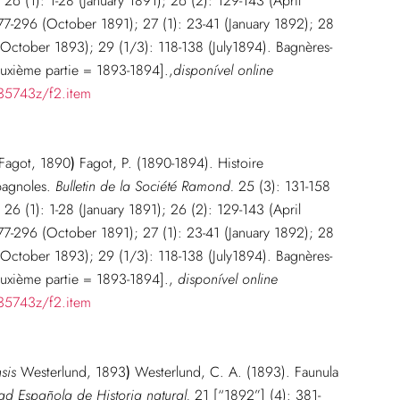
26 (1): 1-28 (January 1891); 26 (2): 129-143 (April
277-296 (October 1891); 27 (1): 23-41 (January 1892); 28
(October 1893); 29 (1/3): 118-138 (July1894). Bagnères-
euxième partie = 1893-1894].
,
disponível online
535743z/f2.item
Fagot, 1890
)
Fagot, P. (1890-1894). Histoire
pagnoles.
Bulletin de la Société Ramond.
25 (3): 131-158
26 (1): 1-28 (January 1891); 26 (2): 129-143 (April
277-296 (October 1891); 27 (1): 23-41 (January 1892); 28
(October 1893); 29 (1/3): 118-138 (July1894). Bagnères-
euxième partie = 1893-1894].
,
disponível online
535743z/f2.item
sis
Westerlund, 1893
)
Westerlund, C. A. (1893). Faunula
ad Española de Historia natural.
21 [“1892”] (4): 381-