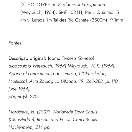
(2) HOLOTYPE de
P. albocostata pygmaea
(Weyrauch, 1964), SMF 162111, Peru: Quichao: 5
km v. Laraos, im Tal des Rio Canete (3500m), 9.1mm
Fontes:
Descrição original:
(como
Temesa (Temesa)
albocostata Weyrauch, 1964
)
Weyrauch, W. K. (1964).
Aporte al conocimiento de Temesa, I (Clausiliidae,
Mollusca).
Acta Zoológica Lilloana.
19: 261‑288, pl. [10
June 1964].
página(s): 270
Nordsieck, H. (2007). Worldwide Door Snails
(Clausiliidae), Recent and Fossil. ConchBooks,
Hackenheim, 214 pp.