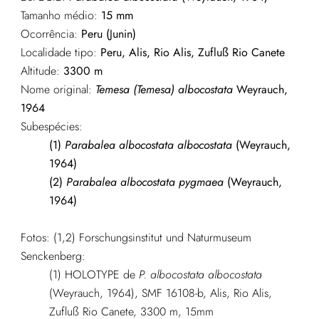
Tamanho médio:
15 mm
Ocorrência:
Peru (Junin)
Localidade tipo:
Peru, Alis, Rio Alis, Zufluß Rio Canete
Altitude:
3300 m
Nome original:
Temesa (Temesa) albocostata
Weyrauch,
1964
Subespécies:
(1)
Parabalea albocostata albocostata
(Weyrauch,
1964)
(2)
Parabalea albocostata pygmaea
(Weyrauch,
1964)
Fotos: (1,2) Forschungsinstitut und Naturmuseum
Senckenberg:
(1) HOLOTYPE de
P. albocostata albocostata
(Weyrauch, 1964),
SMF 16108-b, Alis, Rio Alis,
Zufluß Rio Canete, 3300 m, 15mm