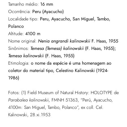
Tamanho médio:
16 mm
Ocorrência:
Peru (Ayacucho)
Localidade tipo:
Peru, Ayacucho, San Miguel, Tambo,
Polanco
Altitude:
4100 m
Nome original:
Nenia angrandi kalinowskii
F. Haas, 1955
Sinônimos:
Temesa (Temesa) kalinowskii
(F. Haas, 1955);
Temesa kalinowskii
(F. Haas, 1955)
Etimologia:
o nome da espécie é uma homenagem ao
coletor do material tipo, Celestino Kalinowski (1924-
1986)
Fotos: (1) Field Museum of Natural History: HOLOTYPE de
Parabalea kalinowskii,
FMNH 51363, “Perú, Ayacucho,
4100m: San Miguel, Tambo, Polanco”, ex coll. Cel.
Kalinowski, 28.xi.1953