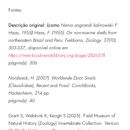
Fontes:
Descrição original:
(como
Nenia angrandi kalinowskii F.
Haas, 1955
)
Haas, F. (1955). On non-marine shells from
northeastern Brazil and Peru.
Fieldiana, Zoology.
37(10):
303-337.
, disponível online em
https://www.biodiversitylibrary.org/page/2826578
página
(s): 306
Nordsieck, H. (2007). Worldwide Door Snails
(Clausiliidae), Recent and Fossil. ConchBooks,
Hackenheim, 214 pp.
página(s): 40
Grant S, Webbink K, Keogh S (2025). Field Museum of
Natural History (Zoology) Invertebrate Collection. Version