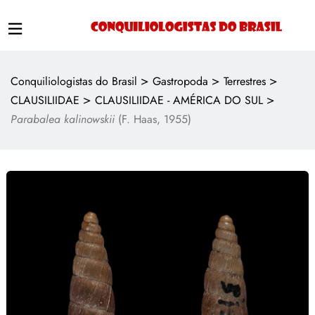
>
>
>
Conquiliologistas do Brasil
Gastropoda
Terrestres
>
>
CLAUSILIIDAE
CLAUSILIIDAE - AMÉRICA DO SUL
Parabalea kalinowskii
(F. Haas, 1955)