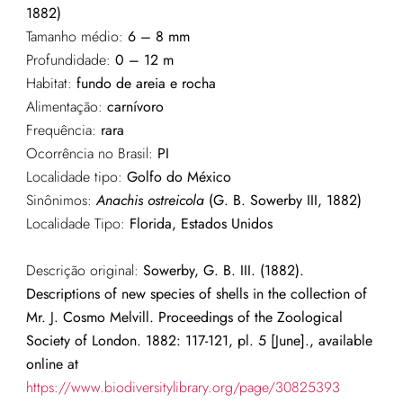
1882)
Tamanho médio:
6 – 8 mm
Profundidade:
0 – 12 m
Habitat:
fundo de areia e rocha
Alimentação:
carnívoro
Frequência:
rara
Ocorrência no Brasil:
PI
Localidade tipo:
Golfo do México
Sinônimos:
Anachis ostreicola
(G. B. Sowerby III, 1882)
Localidade Tipo:
Florida, Estados Unidos
Descrição original:
Sowerby, G. B. III. (1882).
Descriptions of new species of shells in the collection of
Mr. J. Cosmo Melvill. Proceedings of the Zoological
Society of London. 1882: 117-121, pl. 5 [June]., available
online at
https://www.biodiversitylibrary.org/page/30825393