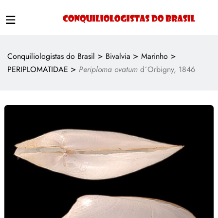
>
>
>
Conquiliologistas do Brasil
Bivalvia
Marinho
>
PERIPLOMATIDAE
Periploma ovatum
d´Orbigny, 1846