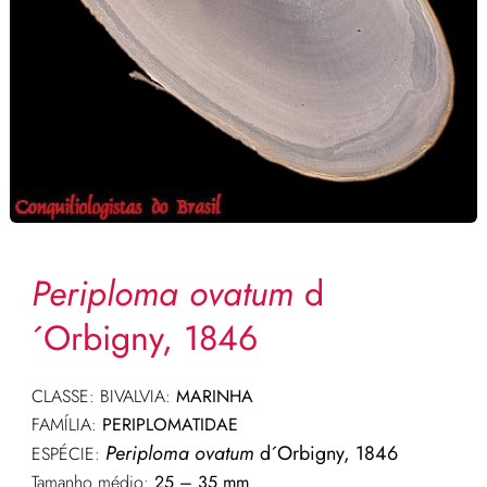
Periploma ovatum
d
´Orbigny, 1846
CLASSE: BIVALVIA:
MARINHA
FAMÍLIA:
PERIPLOMATIDAE
Periploma ovatum
d´Orbigny, 1846
ESPÉCIE:
Tamanho médio:
25 – 35 mm