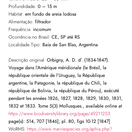
Profundidade:
0 – 15 m
Habitat:
em fundo de areia lodosa
Alimentação:
filtrador
Frequência:
incomum
Ocorrência no Brasil:
CE, SP até RS
Localidade Tipo:
Baía de San Blas, Argentina
Descrição original:
Orbigny, A. D. d’. (1834-1847).
Voyage dans l’Amérique méridionale (le Brésil, la
république orientale de l’Uruguay, la République
argentine, la Patagonie, la république du Chili, la
république de Bolivia, la république du Pérou), exécuté
pendant les années 1826, 1827, 1828, 1829, 1830, 1831,
1832 et 1833. Tome 5(3) Mollusques., available online at
https://www.biodiversitylibrary.org/page/49211253
page(s): 514, 707 [1846]; pl. 80, figs 10-12 [1847]
WoRMS:
https://www.marinespecies.org/aphia.php?