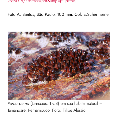
v69yDTd/?format=pdf&lang=pt
[details]
Foto A: Santos, São Paulo. 100 mm. Col. E.Schirrmeister
Perna perna
(Linnaeus, 1758) em seu habitat natural –
Tamandaré, Pernambuco. Foto: Filipe Aléssio