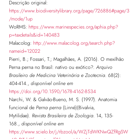
Descrição original:
https://www.biodiversitylibrary.org/page/726886#page/3
/mode/1up
WoRMS:
https://www.marinespecies.org/aphia.php?
p=taxdetails&id=140483
Malacolog:
http://www.malacolog.org/search.php?
nameid=12022
Pierri, B.; Fossari, T.; Magalhães, A. (2016). O mexilhão
Perna perna no Brasil: nativo ou exótico?.
Arquivo
Brasileiro de Medicina Veterinária e Zootecnia.
68(2):
404-414.
,
disponível online em
https://doi.org/10.1590/1678-4162-8534
Narchi, W. & Galvão-Bueno, M. S. (1997). Anatomia
funcional de
Perna perna
(Linné)(Bivalvia,
Mytilidae).
Revista Brasileira de Zoologia.
14, 135-
168.
,
disponível online em
https://www.scielo.br/j/rbzool/a/WZjTdWKNwQZfRgSW