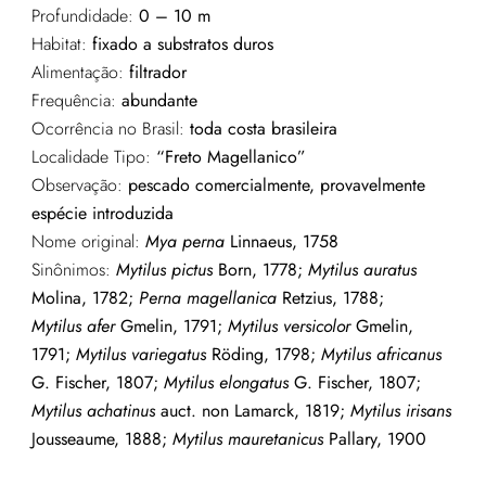
Profundidade:
0 – 10 m
Habitat:
fixado a substratos duros
Alimentação:
filtrador
Frequência:
abundante
Ocorrência no Brasil:
toda costa brasileira
Localidade Tipo:
“Freto Magellanico”
Observação:
pescado comercialmente, provavelmente
espécie introduzida
Nome original:
Mya perna
Linnaeus, 1758
Sinônimos:
Mytilus pictus
Born, 1778;
Mytilus auratus
Molina, 1782;
Perna magellanica
Retzius, 1788;
Mytilus afer
Gmelin, 1791;
Mytilus versicolor
Gmelin,
1791;
Mytilus variegatus
Röding, 1798;
Mytilus africanus
G. Fischer, 1807;
Mytilus elongatus
G. Fischer, 1807;
Mytilus achatinus
auct. non Lamarck, 1819;
Mytilus irisans
Jousseaume, 1888;
Mytilus mauretanicus
Pallary, 1900