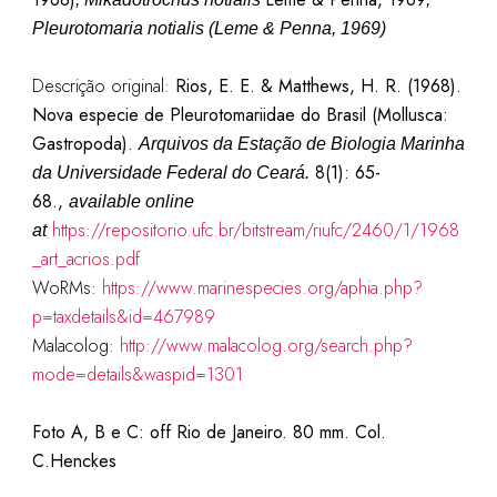
Pleurotomaria notialis (Leme & Penna, 1969)
Descrição original:
Rios, E. E. & Matthews, H. R. (1968).
Nova especie de Pleurotomariidae do Brasil (Mollusca:
Gastropoda).
Arquivos da Estação de Biologia Marinha
8(1): 65-
da Universidade Federal do Ceará.
68.,
available online
https://repositorio.ufc.br/bitstream/riufc/2460/1/1968
at
_art_acrios.pdf
WoRMs:
https://www.marinespecies.org/aphia.php?
p=taxdetails&id=467989
Malacolog:
http://www.malacolog.org/search.php?
mode=details&waspid=1301
Foto A, B e C: off Rio de Janeiro. 80 mm. Col.
C.Henckes