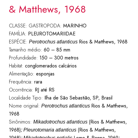
& Matthews, 1968
CLASSE: GASTROPODA:
MARINHO
FAMÍLIA:
PLEUROTOMARIIDAE
ESPÉCIE:
Rios & Matthews, 1968
Perotrochus atlanticus
Tamanho médio:
60 – 85 mm
Profundidade:
150 – 300 metros
Habitat:
conglomerados calcários
Alimentação:
esponjas
Frequência:
rara
Ocorrência:
RJ até RS
Localidade Tipo:
Ilha de São Sebastião, SP, Brasil
Nome original:
Rios & Matthews,
Perotrochus atlanticus
1968
Sinônimos:
(Rios & Matthews,
Mikadotrochus atlanticus
1968)
(Rios & Matthews,
; Pleurotomaria atlanticus
1968)
Leme & Penna, 1969
; Mikadotrochus notialis
;