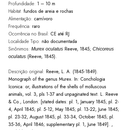
Profundidade:
1 – 10 m
Habitat:
fundos de areia e rochas
Alimentação:
carnívoro
Frequência:
raro
Ocorrência no Brasil:
CE até RJ
Localidade Tipo:
não documentada
Sinônimos:
Reeve, 1845;
Murex
oculatus
Chicoreus
(Reeve, 1845).
oculatus
Descrição original:
Reeve, L. A. (1845-1849).
Monograph of the genus Murex. In: Conchologia
Iconica: or, illustrations of the shells of molluscous
animals, vol. 3, pls 1-37 and unpaginated text. L. Reeve
& Co., London. [stated dates: pl. 1, January 1845; pl. 2-
4, April 1845; pl. 5-12, May 1845; pl. 13-22, June 1845;
pl. 23-32, August 1845; pl. 33-34, October 1845; pl.
35-36, April 1846; supplementary pl. 1, June 1849]. ,