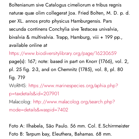
Boltenianum sive Catalogus cimeliorum e tribus regnis
naturæ quæ olim collegerat Joa. Fried Bolten, M. D. p. d.
per XL. annos proto physicus Hamburgensis. Pars
secunda continens Conchylia sive Testacea univalvia,
bivalvia & multivalvia. Trapp, Hamburg, viii + 199 pp.,
available online at
https://www.biodiversitylibrary.org/page/16230659
page(s): 167; note: based in part on Knorr (1766), vol. 2,
pl. 25 fig. 2-3, and on Chemnitz (1785), vol. 8, pl. 80
fig. 719
WoRMS:
https://www.marinespecies.org/aphia.php?
p=taxdetails&id=207901
Malacolog:
http://www.malacolog.org/search.php?
mode=details&waspid=7402
Foto A: Ilhabela, São Paulo. 56 mm. Col. E.Schirrmeister
Foto B: Tarpum bay, Eleuthera, Bahamas. 68 mm.