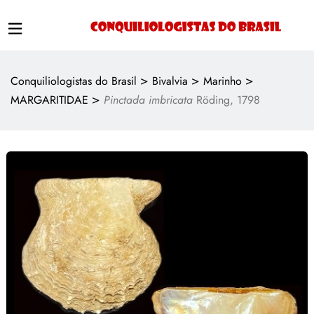
>
>
>
Conquiliologistas do Brasil
Bivalvia
Marinho
>
MARGARITIDAE
Pinctada imbricata
Röding, 1798