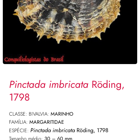
Pinctada imbricata
Röding,
1798
CLASSE: BIVALVIA:
MARINHO
FAMÍLIA:
MARGARITIDAE
Pinctada imbricata
Röding, 1798
ESPÉCIE:
Tamanho médio:
30 – 60 mm