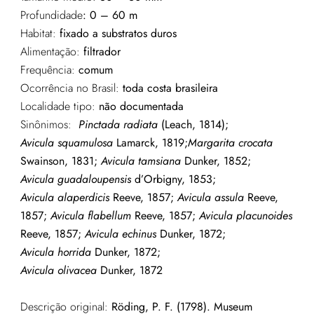
Profundidade
:
0 – 60 m
Habitat:
fixado a substratos duros
Alimentação:
filtrador
Frequência:
comum
Ocorrência no Brasil:
toda costa brasileira
Localidade tipo:
não documentada
Sinônimos:
Pinctada radiata
(Leach, 1814);
Avicula squamulosa
Lamarck, 1819;
Margarita crocata
Swainson, 1831;
Avicula tamsiana
Dunker, 1852;
Avicula guadaloupensis
d’Orbigny, 1853;
Avicula alaperdicis
Reeve, 1857;
Avicula assula
Reeve,
1857;
Avicula flabellum
Reeve, 1857;
Avicula placunoides
Reeve, 1857;
Avicula echinus
Dunker, 1872;
Avicula horrida
Dunker, 1872;
Avicula olivacea
Dunker, 1872
Descrição original:
Röding, P. F. (1798). Museum