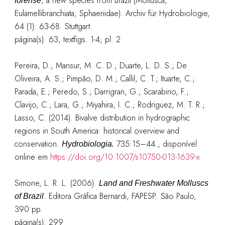
, a new species from Brazil (Mollusca;
forense
Eulamellibranchiata; Sphaeriidae). Archiv für Hydrobiologie,
64 (1): 63-68. Stuttgart.
página(s): 63, textfigs. 1-4; pl. 2
Pereira, D.; Mansur, M. C. D.; Duarte, L. D. S.; De
Oliveira, A. S.; Pimpão, D. M.; Callil, C. T.; Ituarte, C.;
Parada, E.; Peredo, S.; Darrigran, G.; Scarabino, F.;
Clavijo, C.; Lara, G.; Miyahira, I. C.; Rodriguez, M. T. R.;
Lasso, C. (2014). Bivalve distribution in hydrographic
regions in South America: historical overview and
conservation.
735:15–44.
, disponível
Hydrobiologia.
online em
https://doi.org/10.1007/s10750-013-1639-x
Simone, L. R. L. (2006).
Land and Freshwater Molluscs
. Editora Gráfica Bernardi, FAPESP. São Paulo,
of Brazil
390 pp.
página(s): 299