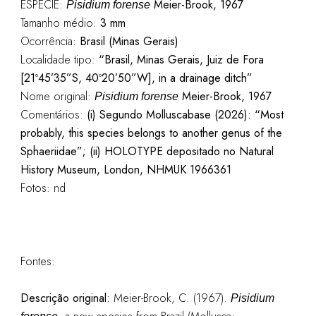
ESPÉCIE:
Meier-Brook, 1967
Pisidium forense
Tamanho médio:
3 mm
Ocorrência:
Brasil (Minas Gerais)
Localidade tipo:
“Brasil, Minas Gerais, Juiz de Fora
[21º45’35”S, 40º20’50”W], in a drainage ditch”
Nome original:
Meier-Brook, 1967
Pisidium forense
Comentários:
(i)
Segundo Molluscabase (2026): “Most
probably, this species belongs to another genus of the
Sphaeriidae”; (ii) HOLOTYPE depositado no Natural
History Museum, London, NHMUK 1966361
Fotos: nd
Fontes:
Descrição original:
Meier-Brook, C. (1967).
Pisidium