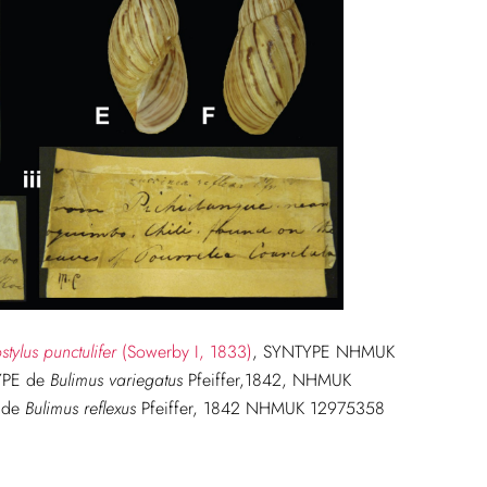
stylus punctulifer
(Sowerby I, 1833)
, SYNTYPE NHMUK
TYPE de
Bulimus variegatus
Pfeiffer,1842, NHMUK
 de
Bulimus reflexus
Pfeiffer, 1842 NHMUK 12975358