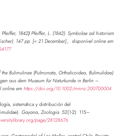
 Pfeiffer, 1842
)
Pfeiffer, L. (1842). Symbolae ad historiam
h. Fischer). 147 pp. [< 21 December]., disponível online em
254177
f the Bulimulinae (Pulmonata, Orthalicoidea, Bulimulidae)
ungen aus dem Museum für Naturkunde in Berlin –
el online em
https://doi.org/10.1002/mmnz.200700004
ogía, sistemática y distribución del
imulidae).
Gayana, Zoologia.
52(1-2): 115–
versitylibrary.org/page/28128676
lusca: Gastropoda) of Los Molles, central Chile.
Revista