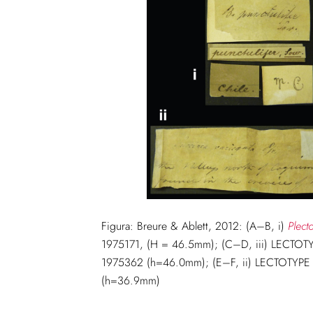
Figura: Breure & Ablett, 2012: (A–B, i)
Plecto
1975171, (H = 46.5mm); (C–D, iii) LECTO
1975362 (h=46.0mm); (E–F, ii) LECTOTYPE
(h=36.9mm)