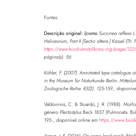
Fontes:
Descrição original: (como
Succinea reflexa L.
Heliceorum, Part II [Sectio altera.] Kassel (T
https://www.biodiversitylibrary.org/page/12
página(s): 56
Köhler, F. (2007). Annotated type catalogue o
in the Museum für Naturkunde Berlin.
Mitteil
Zoologische Reihe.
83(2): 125-159., disponív
Valdovinos, C. & Stuardo, J. R. (1988). Morfol
género
Plectostylus
Beck 1837 (Pulmonata: Bul
195.
,
disponível online em
https://www.biodi
Araya, J. F. (2016). On some land snails (Mol