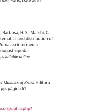
820, Paris, Date as in
.; Barbosa, H. S.; Marchi, C.
ystematics and distribution of
 Pomacea intermedia
aenogastropoda:
.
,
available online
 Molluscs of Brazil
. Editora
 pp. página 61
e.org/aphia.php?