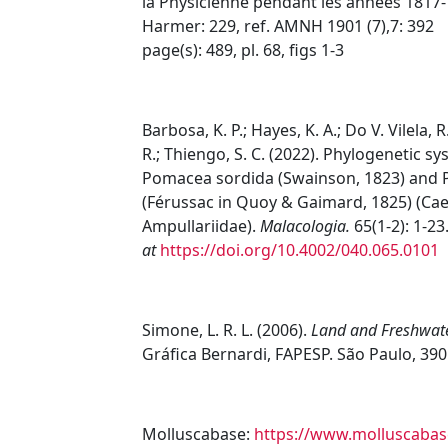
la Physicienne pendant les annees 1817-1
Harmer: 229, ref. AMNH 1901 (7),7: 392
page(s): 489, pl. 68, figs 1-3
Barbosa, K. P.; Hayes, K. A.; Do V. Vilela, R
R.; Thiengo, S. C. (2022). Phylogenetic s
Pomacea sordida (Swainson, 1823) and
(Férussac in Quoy & Gaimard, 1825) (C
Ampullariidae).
Malacologia.
65(1-2): 1-23
at
https://doi.org/10.4002/040.065.0101
Simone, L. R. L. (2006).
Land and Freshwater
Gráfica Bernardi, FAPESP. São Paulo, 390
Molluscabase:
https://www.molluscabas