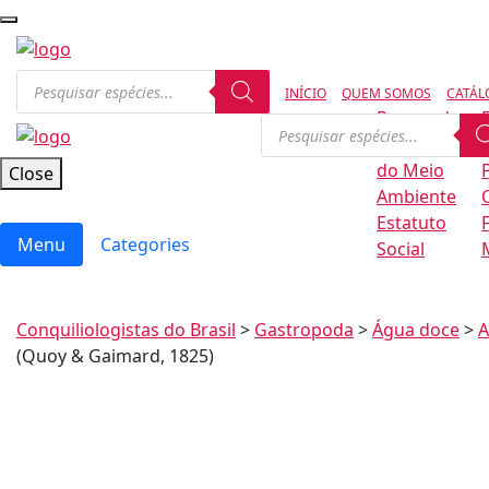
INÍCIO
QUEM SOMOS
CATÁL
Regras de
Conservação
B
do Meio
Close
Ambiente
Estatuto
Menu
Categories
Social
Conquiliologistas do Brasil
>
Gastropoda
>
Água doce
>
A
(Quoy & Gaimard, 1825)