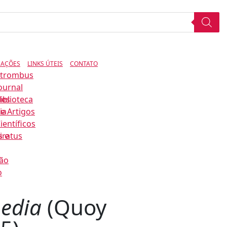
CAÇÕES
LINKS ÚTEIS
CONTATO
Strombus
ournal
des
iblioteca
ia
e Artigos
ientíficos
s e
iratus
ão
o
edia
(Quoy