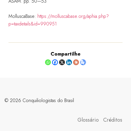
ASAM. pp. 50—53
MolluscaBase:
https://molluscabase.org/aphia.php?
p=taxdetails&id=990951
Compartilhe
©️ 2026 Conquiliologistas do Brasil
Glossário
Créditos