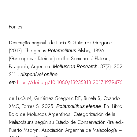
Fontes:
Descrição original:
de Lucía & Gutiérrez Gregoric.
(2017). The genus
Pilsbry, 1896
Potamolithus
(Gastropoda: Tateidae) on the Somuncurá Plateau,
Patagonia, Argentina.
37(3): 202-
Molluscan Research.
211.
,
disponível online
https://doi.org/10.1080/13235818.2017.1279476
em
de Lucía M, Gutiérrez Gregoric DE, Burela S, Ovando
XMC, Torres S. 2025.
. En: Libro
Potamolithus elenae
Rojo de Moluscos Argentinos: Categorización de la
Malacofauna según su Estado de Conservación -1ra ed.-.
Puerto Madryn: Asociación Argentina de Malacología –