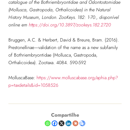
catalogue of the Bothriembryontidae and Odontostomidae
(Mollusca, Gastropoda, Orthalicoidea) in the Natural
History Museum, London.
ZooKeys.
182: 1-70., disponível
online em
https://doi.org/10.3897/zookeys.182.2720
Bruggen, A.C. & Herbert, David & Breure, Bram. (2016).
Prestonellinae—validation of the name as a new subfamily
of Bothriembryontidae (Mollusca, Gastropoda,
Orthalicoidea). Zootaxa. 4084. 590-592
MolluscaBase:
https://www.molluscabase.org/aphia.php?
p=taxdetails&id=1058526
Compartilhe