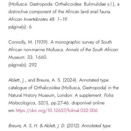
(Mollusca: Gastropoda: Orthalicoidea: Bulimulidae s.l.), a
distinctive component of the African land snail fauna.
African Invertebrates 48: 1–19.
página(s): 6
Connolly, M. (1939). A monographic survey of South
African non-marine Mollusca.
Annals of the South African
Museum.
33: 1-660.
página(s): 292
Ablett, J., and Breure, A. S. (2024). Annotated type
catalogue of Orthalicoidea (Mollusca, Gastropoda) in the
Natural History Museum, London: A supplement.
Folia
Malacologica
, 32(1), pp.27-46. disponível online
em
https://doi.org/10.12657/folmal.032.006
Breure, A. S. H. & Ablett, J. D. (2012). Annotated type