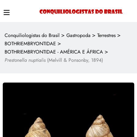
>
>
>
Conquiliologistas do Brasil
Gastropoda
Terrestres
>
BOTHRIEMBRYONTIDAE
>
BOTHRIEMBRYONTIDAE - AMÉRICA E ÁFRICA
Prestonella nuptialis
(Melvill & Ponsonby, 1894)