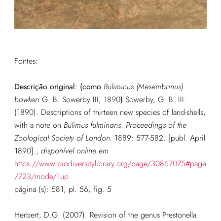
Fontes:
Descrição original: (como
Buliminus (Mesembrinus)
bowkeri
G. B. Sowerby III, 1890
)
Sowerby, G. B. III.
(1890). Descriptions of thirteen new species of land-shells,
with a note on
Bulimus fulminans
.
Proceedings of the
Zoological Society of London.
1889: 577-582. [publ. April
1890].
,
disponível online em
https://www.biodiversitylibrary.org/page/30867075#page
/723/mode/1up
página (s): 581, pl. 56, fig. 5
Herbert, D.G. (2007). Revision of the genus Prestonella