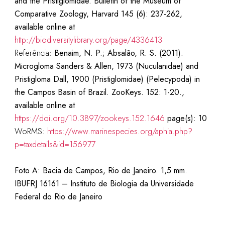
and the Pristiglomidae. Bulletin of the Museum of
Comparative Zoology, Harvard 145 (6): 237-262,
available online at
http://biodiversitylibrary.org/page/4336413
Referência:
Benaim, N. P.; Absalão, R. S. (2011).
Microgloma Sanders & Allen, 1973 (Nuculanidae) and
Pristigloma Dall, 1900 (Pristiglomidae) (Pelecypoda) in
the Campos Basin of Brazil. ZooKeys. 152: 1-20.,
available online at
https://doi.org/10.3897/zookeys.152.1646
page(s): 10
WoRMS:
https://www.marinespecies.org/aphia.php?
p=taxdetails&id=156977
Foto A: Bacia de Campos, Rio de Janeiro. 1,5 mm.
IBUFRJ 16161 –
Instituto de Biologia da Universidade
Federal do Rio de Janeiro