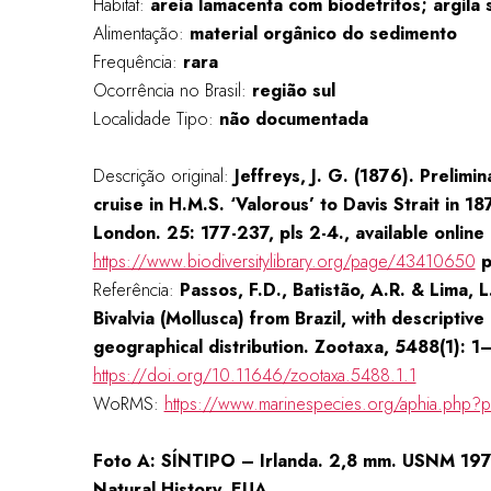
Habitat:
areia lamacenta com biodetritos; argila 
Alimentação:
material orgânico do sedimento
Frequência:
rara
Ocorrência no Brasil:
região sul
Localidade Tipo:
não documentada
Descrição original:
Jeffreys, J. G. (1876). Prelimin
cruise in H.M.S. ‘Valorous’ to Davis Strait in 1
London. 25: 177-237, pls 2-4., available online 
https://www.biodiversitylibrary.org/page/43410650
p
Referência:
Passos, F.D., Batistão, A.R. & Lima, 
Bivalvia (Mollusca) from Brazil, with descriptiv
geographical distribution. Zootaxa, 5488(1): 1
https://doi.org/10.11646/zootaxa.5488.1.1
WoRMS:
https://www.marinespecies.org/aphia.php?p
Foto A: SÍNTIPO – Irlanda. 2,8 mm. USNM 197
Natural History, EUA