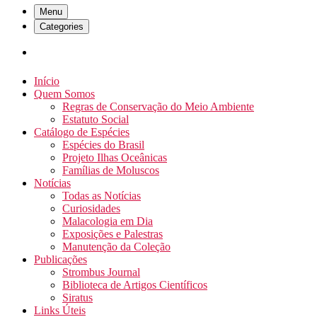
Menu
Categories
Início
Quem Somos
Regras de Conservação do Meio Ambiente
Estatuto Social
Catálogo de Espécies
Espécies do Brasil
Projeto Ilhas Oceânicas
Famílias de Moluscos
Notícias
Todas as Notícias
Curiosidades
Malacologia em Dia
Exposições e Palestras
Manutenção da Coleção
Publicações
Strombus Journal
Biblioteca de Artigos Científicos
Siratus
Links Úteis