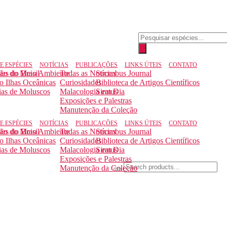
Pesquisar
produtos
E ESPÉCIES
NOTÍCIAS
PUBLICAÇÕES
LINKS ÚTEIS
CONTATO
ção do Meio Ambiente
ies do Brasil
Todas as Notícias
Strombus Journal
to Ilhas Oceânicas
Curiosidades
Biblioteca de Artigos Científicos
ias de Moluscos
Malacologia em Dia
Siratus
Exposições e Palestras
Manutenção da Coleção
E ESPÉCIES
NOTÍCIAS
PUBLICAÇÕES
LINKS ÚTEIS
CONTATO
ção do Meio Ambiente
ies do Brasil
Todas as Notícias
Strombus Journal
to Ilhas Oceânicas
Curiosidades
Biblioteca de Artigos Científicos
ias de Moluscos
Malacologia em Dia
Siratus
Exposições e Palestras
Manutenção da Coleção