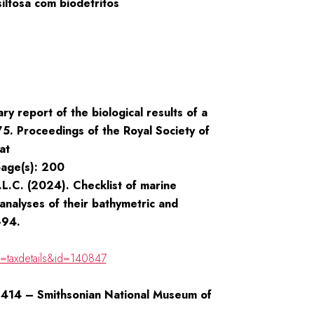
siltosa com biodetritos
ary report of the biological results of a
875. Proceedings of the Royal Society of
at
age(s): 200
L.L.C. (2024). Checklist of marine
e analyses of their bathymetric and
–94.
=taxdetails&id=140847
414 – Smithsonian National Museum of