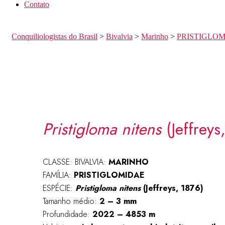
Contato
Conquiliologistas do Brasil
>
Bivalvia
>
Marinho
>
PRISTIGLO
Pristigloma nitens
(Jeffreys
CLASSE: BIVALVIA:
MARINHO
FAMÍLIA:
PRISTIGLOMIDAE
ESPÉCIE:
Pristigloma nitens
(Jeffreys, 1876)
Tamanho médio:
2 – 3
mm
Profundidade:
2022 – 4853 m