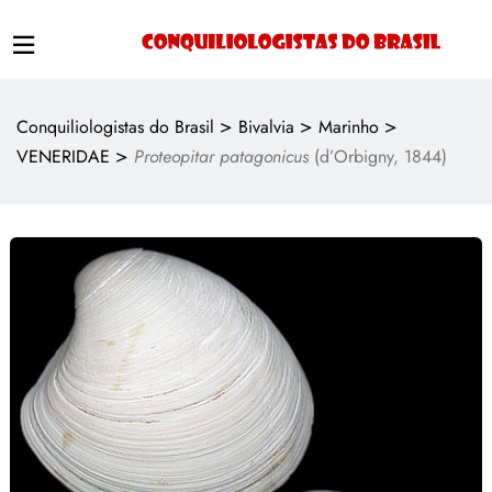
>
>
>
Conquiliologistas do Brasil
Bivalvia
Marinho
>
VENERIDAE
Proteopitar patagonicus
(d’Orbigny, 1844)