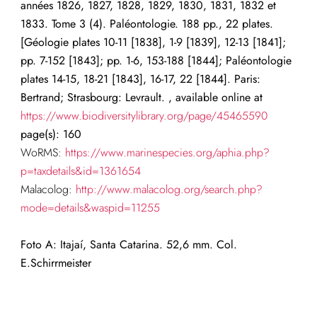
années 1826, 1827, 1828, 1829, 1830, 1831, 1832 et
1833. Tome 3 (4). Paléontologie. 188 pp., 22 plates.
[Géologie plates 10-11 [1838], 1-9 [1839], 12-13 [1841];
pp. 7-152 [1843]; pp. 1-6, 153-188 [1844]; Paléontologie
plates 14-15, 18-21 [1843], 16-17, 22 [1844]. Paris:
Bertrand; Strasbourg: Levrault. , available online at
https://www.biodiversitylibrary.org/page/45465590
page(s): 160
WoRMS:
https://www.marinespecies.org/aphia.php?
p=taxdetails&id=1361654
Malacolog:
http://www.malacolog.org/search.php?
mode=details&waspid=11255
Foto A: Itajaí, Santa Catarina. 52,6 mm. Col.
E.Schirrmeister