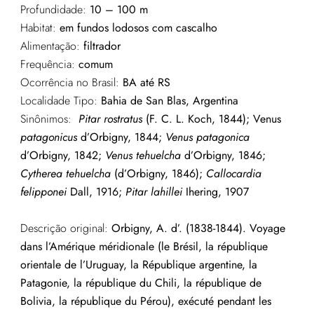
Profundidade:
10 – 100 m
Habitat:
em fundos lodosos com cascalho
Alimentação:
filtrador
Frequência:
comum
Ocorrência no Brasil:
BA até RS
Localidade Tipo:
Bahia de San Blas, Argentina
Sinônimos:
Pitar rostratus
(F. C. L. Koch, 1844); Venus
patagonicus
d’Orbigny, 1844;
Venus patagonica
d’Orbigny, 1842;
Venus tehuelcha
d’Orbigny, 1846;
Cytherea tehuelcha
(d’Orbigny, 1846);
Callocardia
felipponei
Dall, 1916;
Pitar lahillei
Ihering, 1907
Descrição original:
Orbigny, A. d’. (1838-1844). Voyage
dans l’Amérique méridionale (le Brésil, la république
orientale de l’Uruguay, la République argentine, la
Patagonie, la république du Chili, la république de
Bolivia, la république du Pérou), exécuté pendant les