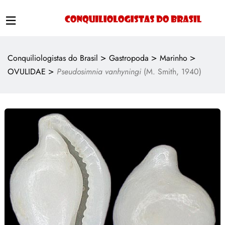
>
>
>
Conquiliologistas do Brasil
Gastropoda
Marinho
>
OVULIDAE
Pseudosimnia vanhyningi
(M. Smith, 1940)