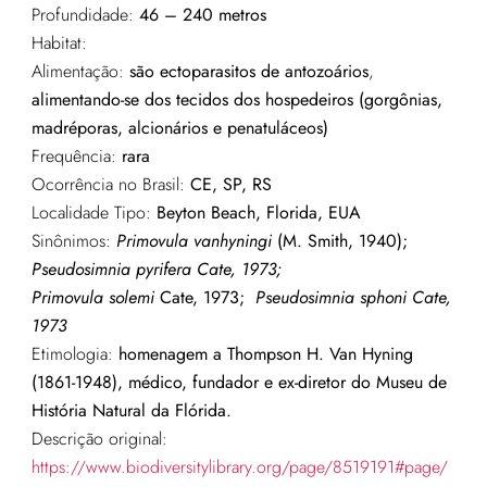
Profundidade:
46 – 240 metros
Habitat:
Alimentação:
são
ectoparasitos
de
antozoários
,
alimentando
-se dos
tecidos
dos
hospedeiros
(
gorgônias
,
madréporas
,
alcionários
e
penatuláceos
)
Frequência:
rara
Ocorrência no Brasil:
CE, SP, RS
Localidade Tipo:
Beyton Beach, Florida, EUA
Sinônimos:
Primovula
vanhyningi
(M. Smith, 1940);
Pseudosimnia
pyrifera
Cate, 1973;
Primovula
solemi
Cate, 1973;
Pseudosimnia
sphoni
Cate,
1973
Etimologia:
homenagem a Thompson H. Van Hyning
(1861-1948), médico, fundador e ex-diretor do Museu de
História Natural da Flórida.
Descrição original:
https://www.biodiversitylibrary.org/page/8519191#page/