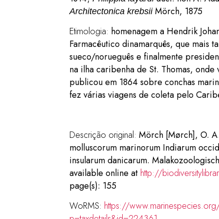
Mörch, 1875
Architectonica krebsii
Etimologia:
homenagem a Hendrik Johan
Farmacêutico dinamarquês, que mais ta
sueco/norueguês e finalmente presiden
na ilha caribenha de St. Thomas, onde 
publicou em 1864 sobre conchas marinh
fez várias viagens de coleta pelo Carib
Descrição original:
Mörch [Mørch], O. A.
molluscorum marinorum Indiarum occid
insularum danicarum. Malakozoologische
available online at
http://biodiversityli
page(s): 155
WoRMS:
https://www.marinespecies.org
p=taxdetails&id=224361