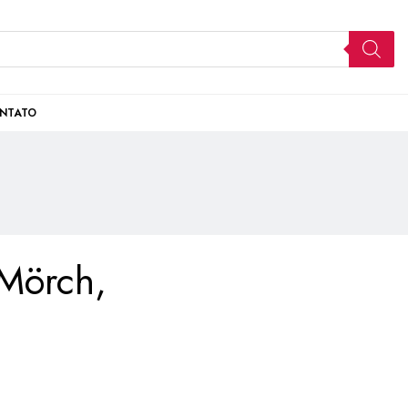
NTATO
Mörch,