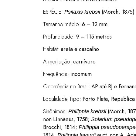
ESPÉCIE:
(Mörch, 1875)
Psilaxis krebsii
Tamanho médio:
6 – 12 mm
Profundidade:
9 – 115 metros
Habitat:
areia e cascalho
Alimentação:
carnívoro
Frequência:
incomum
Ocorrência no Brasil:
AP até RJ e Ferna
Localidade Tipo:
Porto Plata, Republic
Sinônimos:
(Morch, 187
Philippia krebsii
non Linnaeus, 1758;
Solarium pseudop
Brocchi, 1814;
Philippia pseudoperspe
1814;
auct. non A. Ad
Philippia layardi