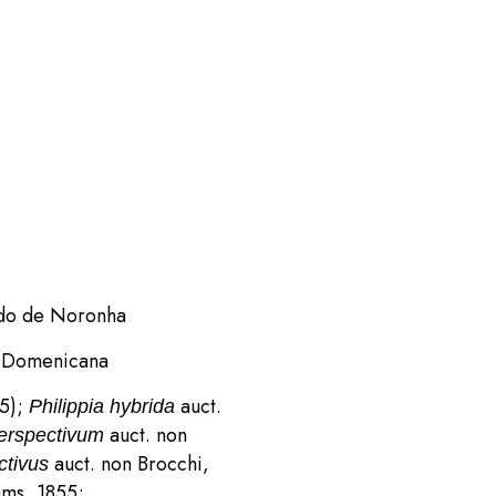
ndo de Noronha
a Domenicana
5);
auct.
Philippia hybrida
auct. non
erspectivum
auct. non Brocchi,
ctivus
ams, 1855;