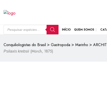
INÍCIO
QUEM SOMOS
CAT
>
>
>
Conquiliologistas do Brasil
Gastropoda
Marinho
ARCHIT
(Mörch, 1875)
Psilaxis krebsii