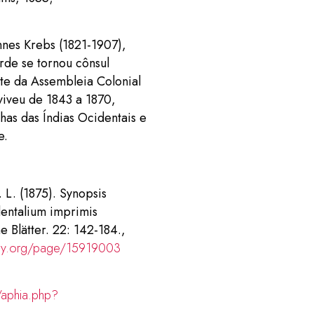
nes Krebs (1821-1907),
rde se tornou cônsul
te da Assembleia Colonial
viveu de 1843 a 1870,
as das Índias Ocidentais e
e.
 L. (1875). Synopsis
entalium imprimis
 Blätter. 22: 142-184.,
brary.org/page/15919003
/aphia.php?